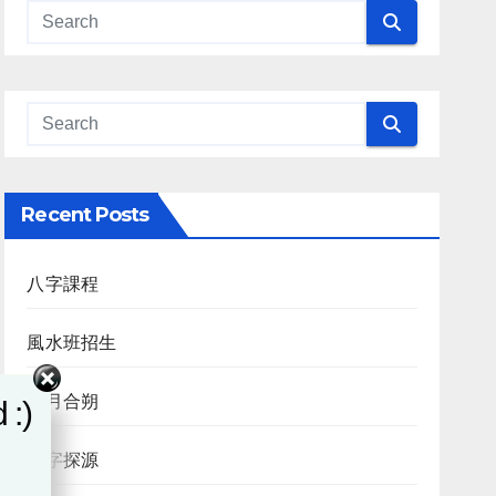
Recent Posts
八字課程
風水班招生
日月合朔
 :)
八字探源