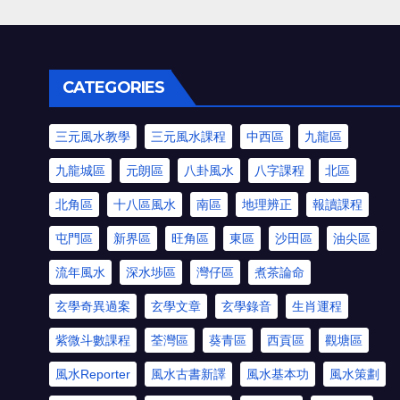
CATEGORIES
三元風水教學
三元風水課程
中西區
九龍區
九龍城區
元朗區
八卦風水
八字課程
北區
北角區
十八區風水
南區
地理辨正
報讀課程
屯門區
新界區
旺角區
東區
沙田區
油尖區
流年風水
深水埗區
灣仔區
煮茶論命
玄學奇異過案
玄學文章
玄學錄音
生肖運程
紫微斗數課程
荃灣區
葵青區
西貢區
觀塘區
風水Reporter
風水古書新譯
風水基本功
風水策劃