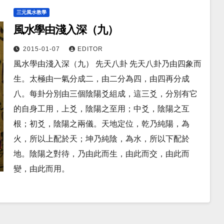
三元風水教學
風水學由淺入深（九）
2015-01-07
EDITOR
風水學由淺入深（九） 先天八卦 先天八卦乃由四象而
生。太極由一氣分成二，由二分為四，由四再分成
八。每卦分別由三個陰陽爻組成，這三爻，分別有它
的自身工用，上爻，陰陽之至用；中爻，陰陽之互
根；初爻，陰陽之兩儀。天地定位，乾乃純陽，為
火，所以上配於天；坤乃純陰，為水，所以下配於
地。陰陽之對待，乃由此而生，由此而交，由此而
變，由此而用。