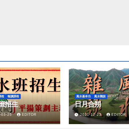
課程
報讀課程
風水基本功
風水雜談
班招生
日月合朔
-03-25
EDITOR
2021-12-23
EDITOR