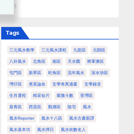
血月
Tags
三元風水教學
三元風水課程
九龍區
元朗區
八卦風水
北角區
南區
天水圍
將軍澳區
屯門區
新界區
旺角區
流年風水
深水埗區
灣仔區
煮茶論命
玄學奇異過案
玄學錄音
生肖運程
精采短片
紫微斗數
荃灣區
葵青區
西貢區
觀塘區
陰宅
風水
風水Reporter
風水十八區
風水古書新譯
風水基本功
風水擇日
風水術數名人