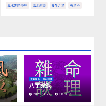
風水進階學理
風水雜談
養生之道
香港區
煮茶論命
風水雜談
八字探源
2021-11-22
EDITOR