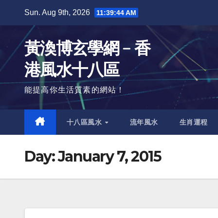
Skip
Sun. Aug 9th, 2026
11:39:44 AM
to
content
黃渙博玄學網﹣香
港風水十八區
能提高你生活質素的網站！
十八區風水
流年風水
生肖運程
Day:
January 7, 2015