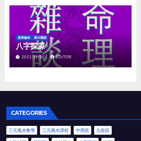
煮茶論命
風水雜談
八字探源
2021-11-22
EDITOR
CATEGORIES
三元風水教學
三元風水課程
中西區
九龍區