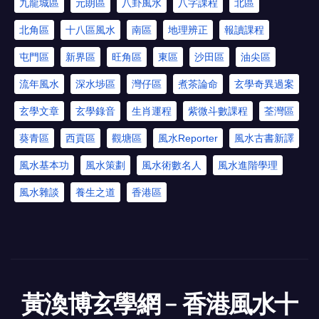
九龍城區
元朗區
八卦風水
八字課程
北區
北角區
十八區風水
南區
地理辨正
報讀課程
屯門區
新界區
旺角區
東區
沙田區
油尖區
流年風水
深水埗區
灣仔區
煮茶論命
玄學奇異過案
玄學文章
玄學錄音
生肖運程
紫微斗數課程
荃灣區
葵青區
西貢區
觀塘區
風水Reporter
風水古書新譯
風水基本功
風水策劃
風水術數名人
風水進階學理
風水雜談
養生之道
香港區
黃渙博玄學網﹣香港風水十