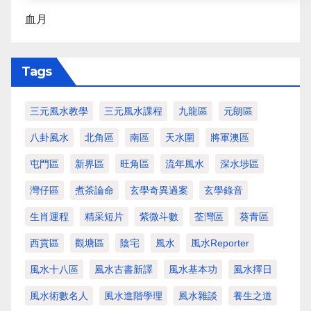
血月
Tags
三元風水教學
三元風水課程
九龍區
元朗區
八卦風水
北角區
南區
天水圍
將軍澳區
屯門區
新界區
旺角區
流年風水
深水埗區
灣仔區
煮茶論命
玄學奇異過案
玄學錄音
生肖運程
精采短片
紫微斗數
荃灣區
葵青區
西貢區
觀塘區
陰宅
風水
風水Reporter
風水十八區
風水古書新譯
風水基本功
風水擇日
風水術數名人
風水進階學理
風水雜談
養生之道