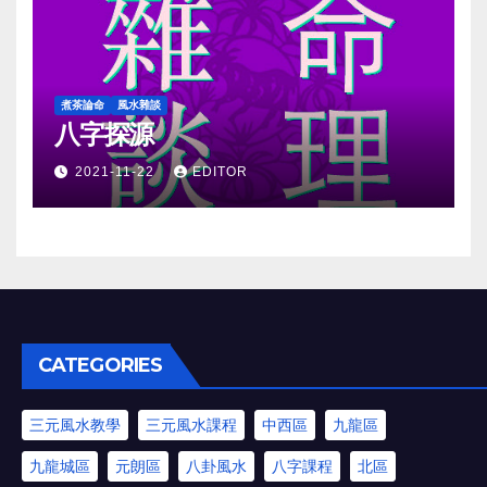
煮茶論命
風水雜談
八字探源
2021-11-22
EDITOR
CATEGORIES
三元風水教學
三元風水課程
中西區
九龍區
九龍城區
元朗區
八卦風水
八字課程
北區