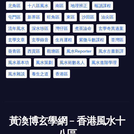
北角區
十八區風水
南區
地理辨正
報讀課程
屯門區
新界區
旺角區
東區
沙田區
油尖區
流年風水
深水埗區
灣仔區
煮茶論命
玄學奇異過案
玄學文章
玄學錄音
生肖運程
紫微斗數課程
荃灣區
葵青區
西貢區
觀塘區
風水Reporter
風水古書新譯
風水基本功
風水策劃
風水術數名人
風水進階學理
風水雜談
養生之道
香港區
黃渙博玄學網﹣香港風水十