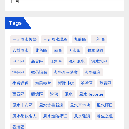
血月
Tags
三元風水教學
三元風水課程
九龍區
元朗區
八卦風水
北角區
南區
天水圍
將軍澳區
屯門區
新界區
旺角區
流年風水
深水埗區
灣仔區
煮茶論命
玄學奇異過案
玄學錄音
生肖運程
精采短片
紫微斗數
荃灣區
葵青區
西貢區
觀塘區
陰宅
風水
風水Reporter
風水十八區
風水古書新譯
風水基本功
風水擇日
風水術數名人
風水進階學理
風水雜談
養生之道
香港區