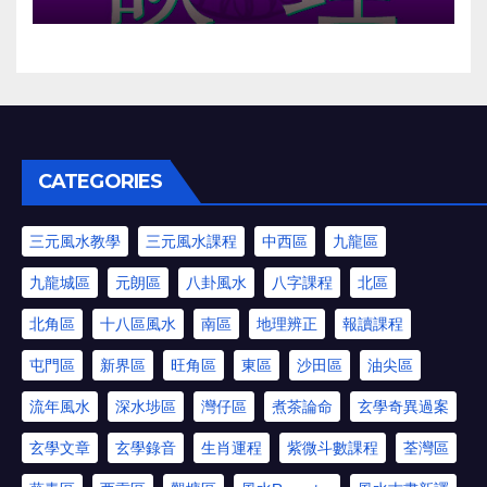
CATEGORIES
三元風水教學
三元風水課程
中西區
九龍區
九龍城區
元朗區
八卦風水
八字課程
北區
北角區
十八區風水
南區
地理辨正
報讀課程
屯門區
新界區
旺角區
東區
沙田區
油尖區
流年風水
深水埗區
灣仔區
煮茶論命
玄學奇異過案
玄學文章
玄學錄音
生肖運程
紫微斗數課程
荃灣區