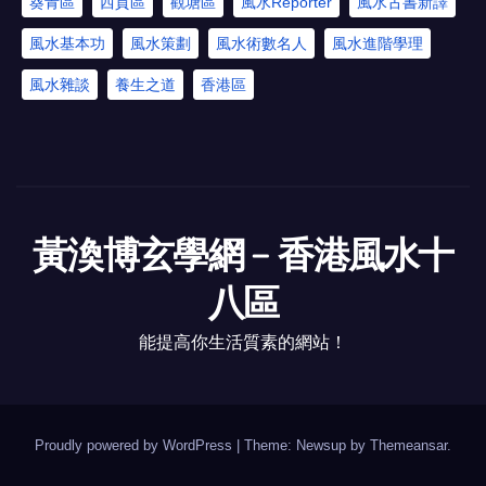
葵青區
西貢區
觀塘區
風水Reporter
風水古書新譯
風水基本功
風水策劃
風水術數名人
風水進階學理
風水雜談
養生之道
香港區
黃渙博玄學網﹣香港風水十
八區
能提高你生活質素的網站！
Proudly powered by WordPress
|
Theme: Newsup by
Themeansar
.