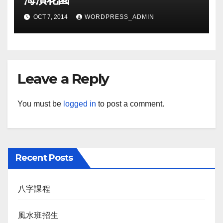
OCT 7, 2014
WORDPRESS_ADMIN
Leave a Reply
You must be
logged in
to post a comment.
Recent Posts
八字課程
風水班招生