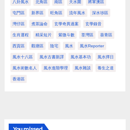
八卦風水
北角區
南區
天水圍
將軍澳區
屯門區
新界區
旺角區
流年風水
深水埗區
灣仔區
煮茶論命
玄學奇異過案
玄學錄音
生肖運程
精采短片
紫微斗數
荃灣區
葵青區
西貢區
觀塘區
陰宅
風水
風水Reporter
風水十八區
風水古書新譯
風水基本功
風水擇日
風水術數名人
風水進階學理
風水雜談
養生之道
香港區
You missed