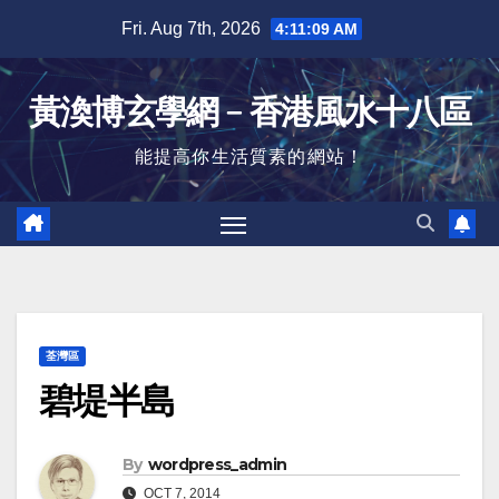
Skip
Fri. Aug 7th, 2026
4:11:10 AM
to
content
黃渙博玄學網﹣香港風水十八區
能提高你生活質素的網站！
荃灣區
碧堤半島
By
wordpress_admin
OCT 7, 2014