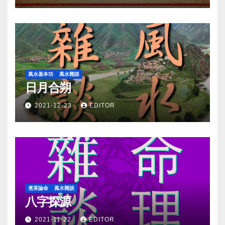
風水基本功
風水雜談
日月合朔
2021-12-23
EDITOR
煮茶論命
風水雜談
八字探源
2021-11-22
EDITOR