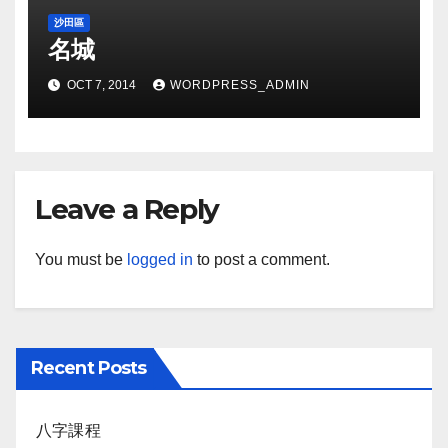
沙田區
名城
OCT 7, 2014
WORDPRESS_ADMIN
Leave a Reply
You must be
logged in
to post a comment.
Recent Posts
八字課程