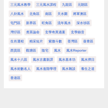
三元風水教學
三元風水課程
九龍區
元朗區
八卦風水
北角區
南區
天水圍
將軍澳區
屯門區
新界區
旺角區
流年風水
深水埗區
灣仔區
煮茶論命
玄學奇異過案
玄學錄音
生肖運程
精采短片
紫微斗數
荃灣區
葵青區
西貢區
觀塘區
陰宅
風水
風水Reporter
風水十八區
風水古書新譯
風水基本功
風水擇日
風水術數名人
風水進階學理
風水雜談
養生之道
香港區