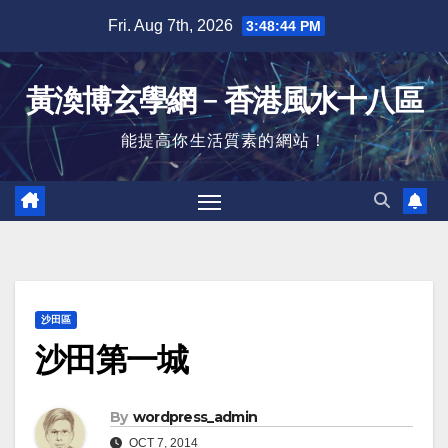
Skip
Fri. Aug 7th, 2026
3:48:45 PM
to
content
黃渙博玄學網﹣香港風水十八區
能提高你生活質素的網站！
沙田區
沙田第一城
By
wordpress_admin
OCT 7, 2014