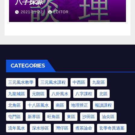
八字探源
2021-11-22
EDITOR
CATEGORIES
三元風水教學
三元風水課程
中西區
九龍區
九龍城區
元朗區
八卦風水
八字課程
北區
北角區
十八區風水
南區
地理辨正
報讀課程
屯門區
新界區
旺角區
東區
沙田區
油尖區
流年風水
深水埗區
灣仔區
煮茶論命
玄學奇異過案