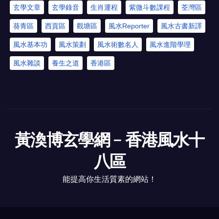
玄學文章
玄學錄音
生肖運程
紫微斗數課程
荃灣區
葵青區
西貢區
觀塘區
風水Reporter
風水古書新譯
風水基本功
風水策劃
風水術數名人
風水進階學理
風水雜談
養生之道
香港區
黃渙博玄學網﹣香港風水十
八區
能提高你生活質素的網站！