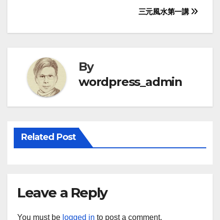
Post
三元風水第一講
navigation
By
wordpress_admin
Related Post
Leave a Reply
You must be
logged in
to post a comment.