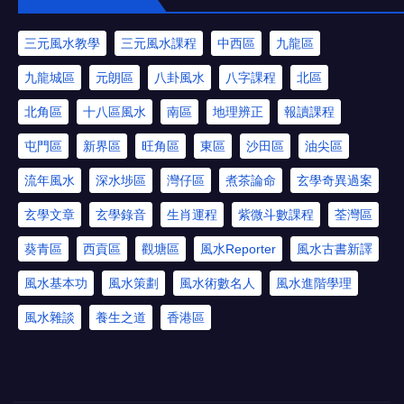
三元風水教學
三元風水課程
中西區
九龍區
九龍城區
元朗區
八卦風水
八字課程
北區
北角區
十八區風水
南區
地理辨正
報讀課程
屯門區
新界區
旺角區
東區
沙田區
油尖區
流年風水
深水埗區
灣仔區
煮茶論命
玄學奇異過案
玄學文章
玄學錄音
生肖運程
紫微斗數課程
荃灣區
葵青區
西貢區
觀塘區
風水Reporter
風水古書新譯
風水基本功
風水策劃
風水術數名人
風水進階學理
風水雜談
養生之道
香港區