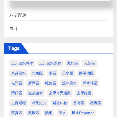
日月合朔
八字探源
血月
Tags
三元風水教學
三元風水課程
九龍區
元朗區
八卦風水
北角區
南區
天水圍
將軍澳區
屯門區
新界區
旺角區
流年風水
深水埗區
灣仔區
煮茶論命
玄學奇異過案
玄學錄音
生肖運程
精采短片
紫微斗數
荃灣區
葵青區
西貢區
觀塘區
陰宅
風水
風水Reporter