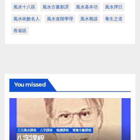
風水十八區
風水古書新譯
風水基本功
風水擇日
風水術數名人
風水進階學理
風水雜談
養生之道
香港區
You missed
三元風水課程
八字課程
報讀課程
紫微斗數課程
八字課程