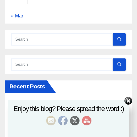
« Mar
Recent Posts
八字課程
Enjoy this blog? Please spread the word :)
風水班招生