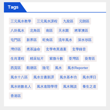
Tags
三元風水教學
三元風水課程
九龍區
元朗區
八卦風水
北角區
南區
天水圍
將軍澳區
屯門區
新界區
旺角區
流年風水
深水埗區
灣仔區
煮茶論命
玄學奇異過案
玄學錄音
生肖運程
精采短片
紫微斗數
荃灣區
葵青區
西貢區
觀塘區
陰宅
風水
風水Reporter
風水十八區
風水古書新譯
風水基本功
風水擇日
風水術數名人
風水進階學理
風水雜談
養生之道
香港區