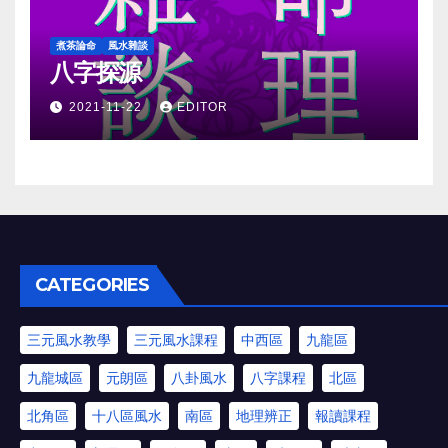
煮茶論命
風水雜談
八字探源
2021-11-22
EDITOR
CATEGORIES
三元風水教學
三元風水課程
中西區
九龍區
九龍城區
元朗區
八卦風水
八字課程
北區
北角區
十八區風水
南區
地理辨正
報讀課程