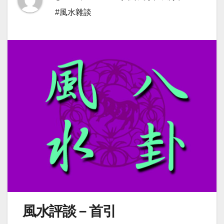
#風水雜談
風水評談－首引