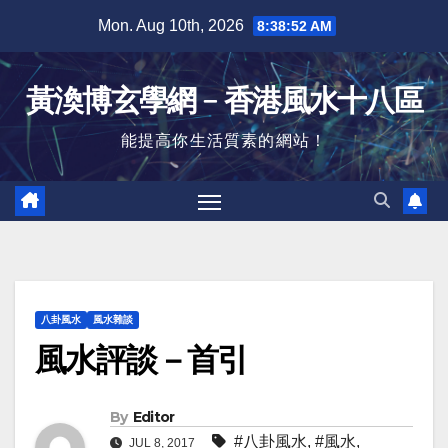
Skip
Mon. Aug 10th, 2026
8:38:52 AM
to
content
黃渙博玄學網﹣香港風水十八區
能提高你生活質素的網站！
八卦風水
風水雜談
風水評談－首引
By
Editor
#八卦風水
,
#風水
,
JUL 8, 2017