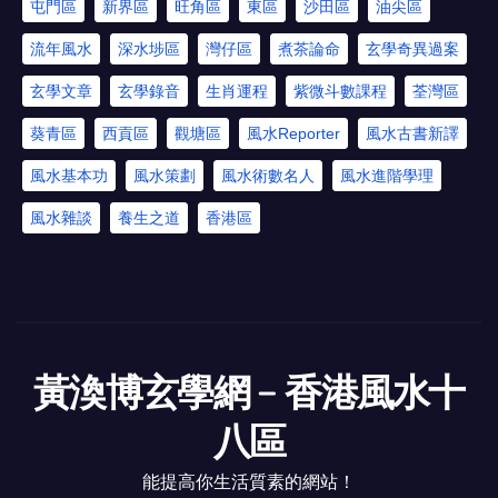
屯門區
新界區
旺角區
東區
沙田區
油尖區
流年風水
深水埗區
灣仔區
煮茶論命
玄學奇異過案
玄學文章
玄學錄音
生肖運程
紫微斗數課程
荃灣區
葵青區
西貢區
觀塘區
風水Reporter
風水古書新譯
風水基本功
風水策劃
風水術數名人
風水進階學理
風水雜談
養生之道
香港區
黃渙博玄學網﹣香港風水十
八區
能提高你生活質素的網站！