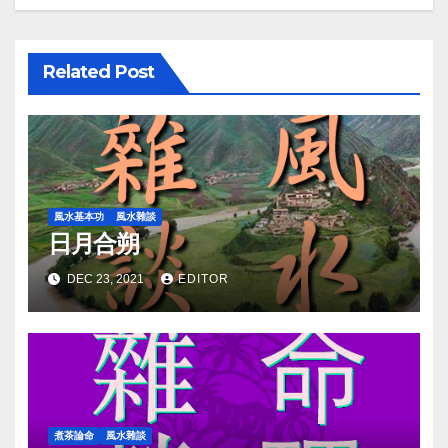
Related Post
風水基本功
風水雜談
日月合朔
DEC 23, 2021
EDITOR
煮茶論命
風水雜談