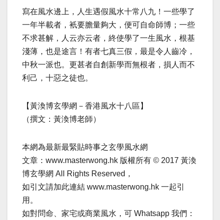
寫在風水邊上，人生遇假風水十常八九！一些學了
一年半載者，衹要膽量夠大，便可自命師博；一些
不求甚解，人云亦云者，終使學了一生風水，根基
淺薄，也是途言！有者七真三假，最是令人齒冷，
中秋一派也。更甚者自創新學而無根者，損人而不
利己，十惡之徒也。
【黃渙博玄學網－香港風水十八區】
（撰文：黃渙博老師）
本網為最新最緊貼時事之玄學風水網
文章：www.masterwong.hk 版權所有 © 2017 黃渙
博玄學網 All Rights Reserved，
如引文請加此連結 www.masterwong.hk 一起引
用。
如對問命、家宅或商業風水，可 Whatsapp 我們：