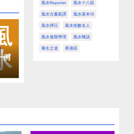
風水Reporter
風水十八區
風水古書新譯
風水基本功
風水擇日
風水術數名人
風水進階學理
風水雜談
養生之道
香港區
一例