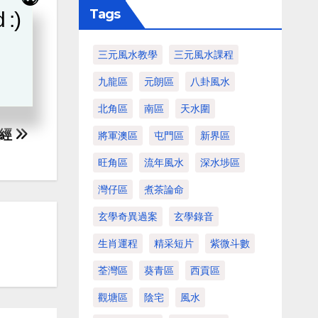
Tags
 :)
三元風水教學
三元風水課程
九龍區
元朗區
八卦風水
北角區
南區
天水圍
囊經
將軍澳區
屯門區
新界區
旺角區
流年風水
深水埗區
灣仔區
煮茶論命
玄學奇異過案
玄學錄音
生肖運程
精采短片
紫微斗數
荃灣區
葵青區
西貢區
觀塘區
陰宅
風水