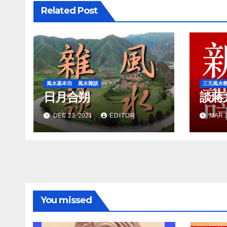
Related Post
風水基本功
風水雜談
三元風水
日月合朔
談蔣
DEC 23, 2021
EDITOR
MAR 3
You missed