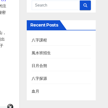
的注
秘密
Recent Posts
山，
能出
八字課程
子
風水班招生
日月合朔
八字探源
血月