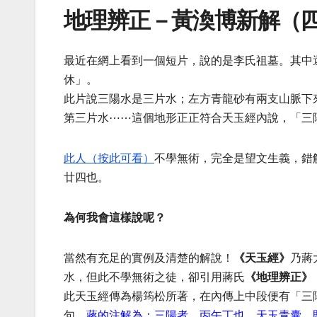
地理辨正－黃渙博新解（
最近在網上看到一個短片，說的是李氏祖墓。其中
休」。
此片說三陽水是三片水；左方青龍砂有兩支山脈下
第三片水⋯⋯這個地形正正符合天玉經內說，「三
此人（按此可看）
不學無術，完全是望文生義，錯
廿四也。
為何我會這樣說呢？
當然有充足的實例及清楚的解說！
《天玉經》
乃蔣
水，但此不學無術之徒，卻引用蔣氏
《地理辨正》
此天玉經傳為楊筠松所著，在內傳上中段便有「三
句。
蔣的注解為：三陽者，丙午丁也。天玉青囊，