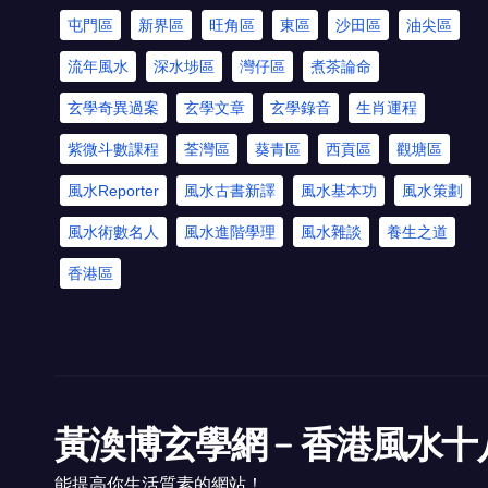
屯門區
新界區
旺角區
東區
沙田區
油尖區
流年風水
深水埗區
灣仔區
煮茶論命
玄學奇異過案
玄學文章
玄學錄音
生肖運程
紫微斗數課程
荃灣區
葵青區
西貢區
觀塘區
風水Reporter
風水古書新譯
風水基本功
風水策劃
風水術數名人
風水進階學理
風水雜談
養生之道
香港區
黃渙博玄學網﹣香港風水十
能提高你生活質素的網站！