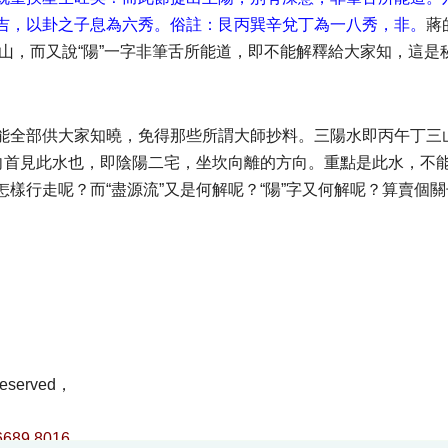
吉，以卦之子息為六秀。俗註：艮丙巽辛兌丁為一八秀，非。
蔣
三山，而又說“陽”一字非筆舌所能道，即不能解釋給大家知，這是
能全部供大家知曉，免得那些所謂大師抄料。三陽水即丙午丁三
在向首見此水也，即陰陽二宅，坐坎向離的方向。重點是此水，不
樣行走呢？而“盡源流”又是何解呢？“陽”字又何解呢？算賣個關
eserved，
9 8016