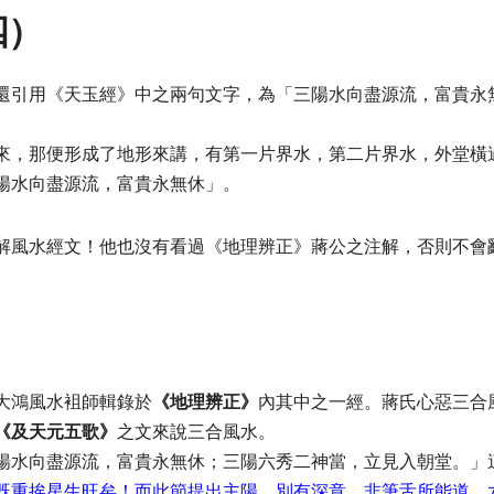
四）
還引用《天玉經》中之兩句文字，為「三陽水向盡源流，富貴永
來，那便形成了地形來講，有第一片界水，第二片界水，外堂橫
陽水向盡源流，富貴永無休」。
解風水經文！他也沒有看過《地理辨正》蔣公之注解，否則不會
大鴻風水袓師輯錄於
《地理辨正》
內其中之一經。蔣氏心惡三合
《及天元五歌》
之文來說三合風水。
陽水向盡源流，富貴永無休；三陽六秀二神當，立見入朝堂。」
既重挨星生旺矣！而此節提出主陽，別有深意，非筆舌所能道。