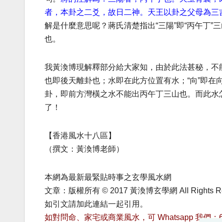
者，本卦之二爻，故日二神。天王以卦之父母為三
解是什麼意思呢？蔣氏清楚指出“三陽”即“丙午丁”
也。
我黃渙博現解釋部分給大家知，由於此法甚秘，不
也即後天離卦也；水即在此方位置有水；“向”即
卦，即前方灣橫之水不能出丙午丁三山也。而此水怎
了！
【香港風水十八區】
（撰文：黃渙博老師）
本網為最新最緊貼時事之玄學風水網
文章：版權所有 © 2017 黃渙博玄學網 All Rights R
如引文請加此連結一起引用。
如對問命、家宅或商業風水，可 Whatsapp 我們：668