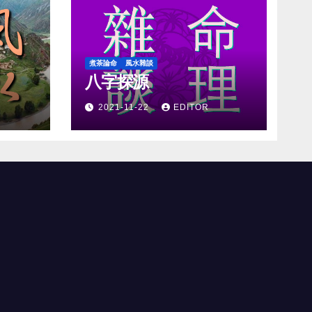
煮茶論命
風水雜談
八字探源
2021-11-22
EDITOR