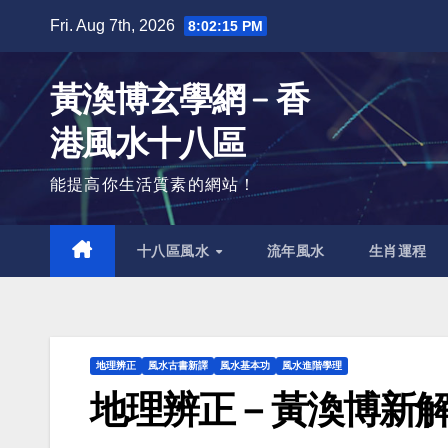
Skip
Fri. Aug 7th, 2026
8:02:16 PM
to
content
黃渙博玄學網﹣香
港風水十八區
能提高你生活質素的網站！
十八區風水
流年風水
生肖運程
地理辨正
風水古書新譯
風水基本功
風水進階學理
地理辨正－黃渙博新