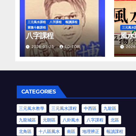
三元風水課程
八字課程
報讀課程
紫微斗數課程
三元風水
八字課程
風水
2026-03-25
EDITOR
2026
CATEGORIES
三元風水教學
三元風水課程
中西區
九龍區
九龍城區
元朗區
八卦風水
八字課程
北區
北角區
十八區風水
南區
地理辨正
報讀課程