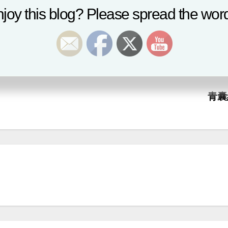
joy this blog? Please spread the word
究權利。
青