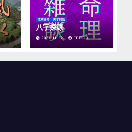
煮茶論命
風水雜談
八字探源
2021-11-22
EDITOR