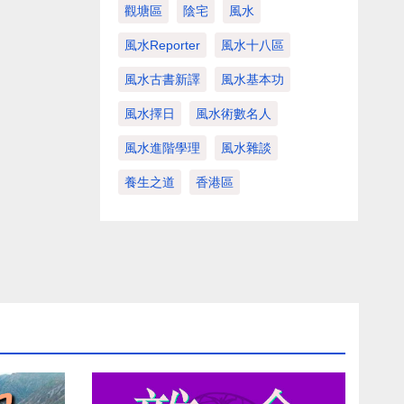
觀塘區
陰宅
風水
風水Reporter
風水十八區
風水古書新譯
風水基本功
風水擇日
風水術數名人
風水進階學理
風水雜談
養生之道
香港區