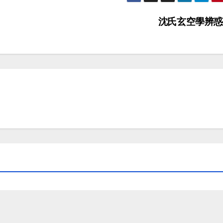
沈氏玄空學辨惑