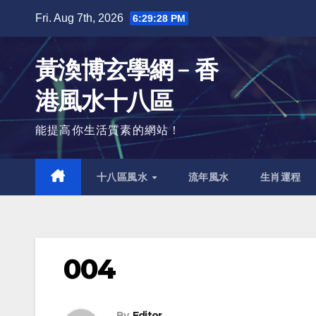
Skip
Fri. Aug 7th, 2026
6:29:29 PM
to
content
黃渙博玄學網﹣香
港風水十八區
能提高你生活質素的網站！
十八區風水
流年風水
生肖運程
004
By
Editor