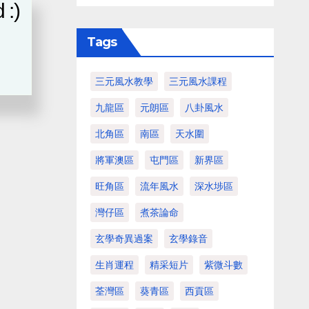
 :)
Tags
三元風水教學
三元風水課程
九龍區
元朗區
八卦風水
北角區
南區
天水圍
將軍澳區
屯門區
新界區
旺角區
流年風水
深水埗區
灣仔區
煮茶論命
玄學奇異過案
玄學錄音
生肖運程
精采短片
紫微斗數
荃灣區
葵青區
西貢區