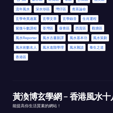
流年風水
深水埗區
灣仔區
煮茶論命
玄學奇異過案
玄學文章
玄學錄音
生肖運程
紫微斗數課程
荃灣區
葵青區
西貢區
觀塘區
風水Reporter
風水古書新譯
風水基本功
風水策劃
風水術數名人
風水進階學理
風水雜談
養生之道
香港區
黃渙博玄學網﹣香港風水十
能提高你生活質素的網站！