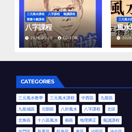
三元風水課程
八字課程
報讀課程
紫微斗數課程
三元風水
八字課程
風水
2026-03-25
EDITOR
2026
CATEGORIES
三元風水教學
三元風水課程
中西區
九龍區
九龍城區
元朗區
八卦風水
八字課程
北區
北角區
十八區風水
南區
地理辨正
報讀課程
屯門區
新界區
旺角區
東區
沙田區
油尖區