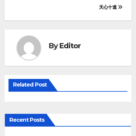
Post
天心十道
navigation
By
Editor
Related Post
Recent Posts