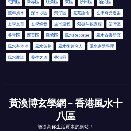
屯門區
新界區
旺角區
東區
沙田區
油尖區
流年風水
深水埗區
灣仔區
煮茶論命
玄學奇異過案
玄學文章
玄學錄音
生肖運程
紫微斗數課程
荃灣區
葵青區
西貢區
觀塘區
風水Reporter
風水古書新譯
風水基本功
風水策劃
風水術數名人
風水進階學理
風水雜談
養生之道
香港區
黃渙博玄學網﹣香港風水十
八區
能提高你生活質素的網站！