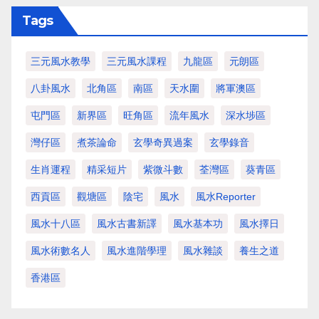
Tags
三元風水教學
三元風水課程
九龍區
元朗區
八卦風水
北角區
南區
天水圍
將軍澳區
屯門區
新界區
旺角區
流年風水
深水埗區
灣仔區
煮茶論命
玄學奇異過案
玄學錄音
生肖運程
精采短片
紫微斗數
荃灣區
葵青區
西貢區
觀塘區
陰宅
風水
風水Reporter
風水十八區
風水古書新譯
風水基本功
風水擇日
風水術數名人
風水進階學理
風水雜談
養生之道
香港區