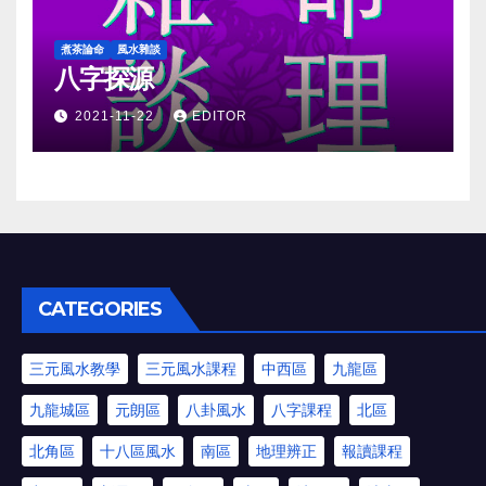
煮茶論命
風水雜談
八字探源
2021-11-22
EDITOR
CATEGORIES
三元風水教學
三元風水課程
中西區
九龍區
九龍城區
元朗區
八卦風水
八字課程
北區
北角區
十八區風水
南區
地理辨正
報讀課程