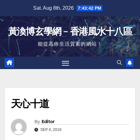
Skip
Sat. Aug 8th, 2026
7:43:43 PM
to
content
黃渙博玄學網﹣香港風水十八區
能提高你生活質素的網站！
天心十道
By
Editor
SEP 4, 2016