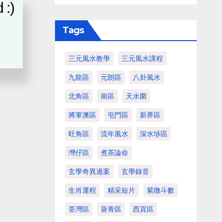
 :)
Tags
三元風水教學
三元風水課程
九龍區
元朗區
八卦風水
北角區
南區
天水圍
將軍澳區
屯門區
新界區
旺角區
流年風水
深水埗區
灣仔區
煮茶論命
玄學奇異過案
玄學錄音
生肖運程
精采短片
紫微斗數
荃灣區
葵青區
西貢區