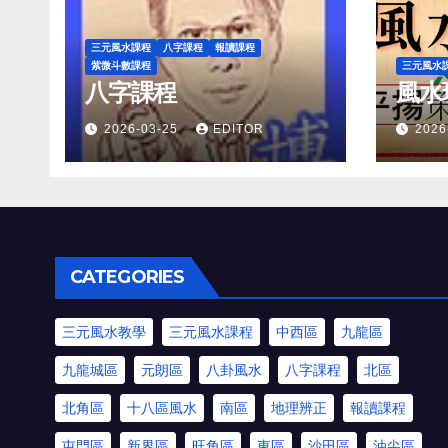
三元風水課程
八字課程
報讀課程
紫微斗數課程
三元風水
八字課程
風水
2026-03-25
EDITOR
2026
CATEGORIES
三元風水教學
三元風水課程
中西區
九龍區
九龍城區
元朗區
八卦風水
八字課程
北區
北角區
十八區風水
南區
地理辨正
報讀課程
屯門區
新界區
旺角區
東區
沙田區
油尖區