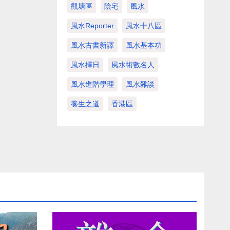
觀塘區
陰宅
風水
風水Reporter
風水十八區
風水古書新譯
風水基本功
風水擇日
風水術數名人
風水進階學理
風水雜談
養生之道
香港區