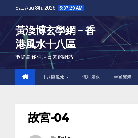
Skip
Sat. Aug 8th, 2026
5:37:30 AM
to
content
黃渙博玄學網﹣香
港風水十八區
能提高你生活質素的網站！
十八區風水
流年風水
生肖運程
故宮-04
By
Editor