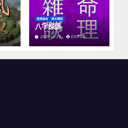
煮茶論命
風水雜談
八字探源
2021-11-22
EDITOR