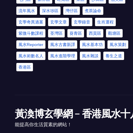
流年風水
深水埗區
灣仔區
煮茶論命
玄學奇異過案
玄學文章
玄學錄音
生肖運程
紫微斗數課程
荃灣區
葵青區
西貢區
觀塘區
風水Reporter
風水古書新譯
風水基本功
風水策劃
風水術數名人
風水進階學理
風水雜談
養生之道
香港區
黃渙博玄學網﹣香港風水十
能提高你生活質素的網站！