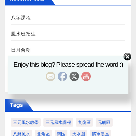
八字課程
風水班招生
日月合朔
Enjoy this blog? Please spread the word :)
八字探源
血月
Tags
三元風水教學
三元風水課程
九龍區
元朗區
八卦風水
北角區
南區
天水圍
將軍澳區