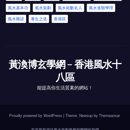
風水基本功
風水策劃
風水術數名人
風水進階學理
風水雜談
養生之道
香港區
黃渙博玄學網﹣香港風水十
八區
能提高你生活質素的網站！
Proudly powered by WordPress
|
Theme: Newsup by
Themeansar
.
首頁
最新資訊
風水策劃
服務範圍
聯絡我們