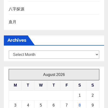
八字探源
血月
Archives
Archives
August 2026
M
T
W
T
F
S
S
1
2
3
4
5
6
7
8
9