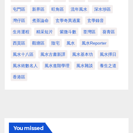
屯門區
新界區
旺角區
流年風水
深水埗區
灣仔區
煮茶論命
玄學奇異過案
玄學錄音
生肖運程
精采短片
紫微斗數
荃灣區
葵青區
西貢區
觀塘區
陰宅
風水
風水Reporter
風水十八區
風水古書新譯
風水基本功
風水擇日
風水術數名人
風水進階學理
風水雜談
養生之道
香港區
You missed