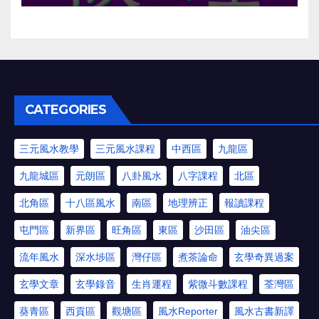
CATEGORIES
三元風水教學
三元風水課程
中西區
九龍區
九龍城區
元朗區
八卦風水
八字課程
北區
北角區
十八區風水
南區
地理辨正
報讀課程
屯門區
新界區
旺角區
東區
沙田區
油尖區
流年風水
深水埗區
灣仔區
煮茶論命
玄學奇異過案
玄學文章
玄學錄音
生肖運程
紫微斗數課程
荃灣區
葵青區
西貢區
觀塘區
風水Reporter
風水古書新譯