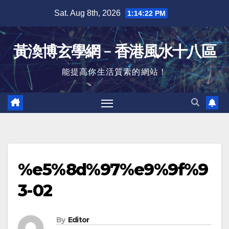
Skip
Sat. Aug 8th, 2026
1:14:22 PM
to
content
黃渙博玄學網﹣香港風水十八區
能提高你生活質素的網站！
%e5%8d%97%e9%9f%9
3-02
By
Editor