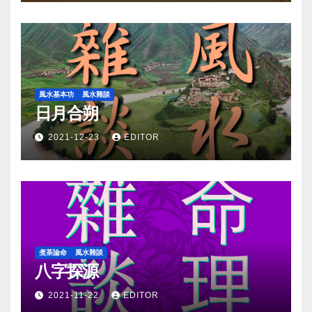
風水基本功
風水雜談
日月合朔
2021-12-23
EDITOR
煮茶論命
風水雜談
八字探源
2021-11-22
EDITOR