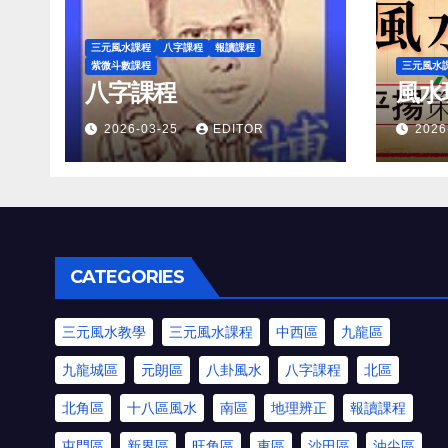
三元風水課程
八字課程
報讀課程
紫微斗數課程
三元風水
八字課程
風水
2026-03-25
EDITOR
2026
CATEGORIES
三元風水教學
三元風水課程
中西區
九龍區
九龍城區
元朗區
八卦風水
八字課程
北區
北角區
十八區風水
南區
地理辨正
報讀課程
屯門區
新界區
旺角區
東區
沙田區
油尖區