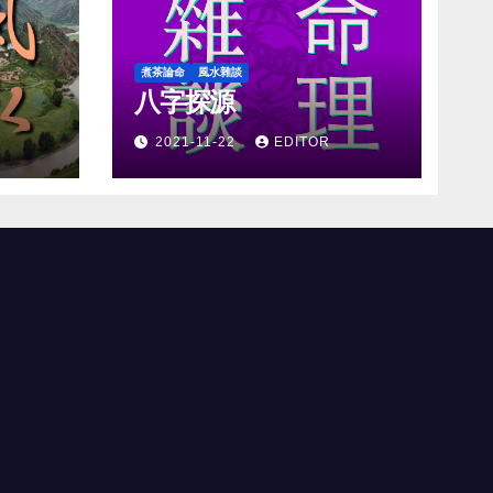
煮茶論命
風水雜談
八字探源
2021-11-22
EDITOR