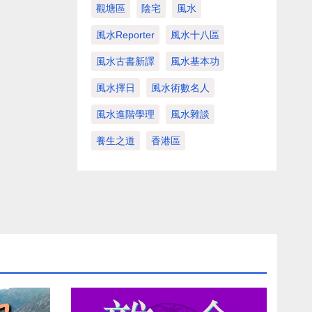
觀塘區
陰宅
風水
風水Reporter
風水十八區
風水古書新譯
風水基本功
風水擇日
風水術數名人
風水進階學理
風水雜談
養生之道
香港區