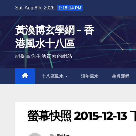
Skip
Sat. Aug 8th, 2026
1:15:15 PM
to
content
黃渙博玄學網﹣香
港風水十八區
能提高你生活質素的網站！
十八區風水
流年風水
生肖運程
螢幕快照 2015-12-13 
By
Editor