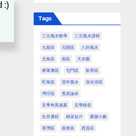
 :)
Tags
三元風水教學
三元風水課程
九龍區
元朗區
八卦風水
北角區
南區
天水圍
將軍澳區
屯門區
新界區
旺角區
流年風水
深水埗區
灣仔區
煮茶論命
玄學奇異過案
玄學錄音
生肖運程
精采短片
紫微斗數
荃灣區
葵青區
西貢區