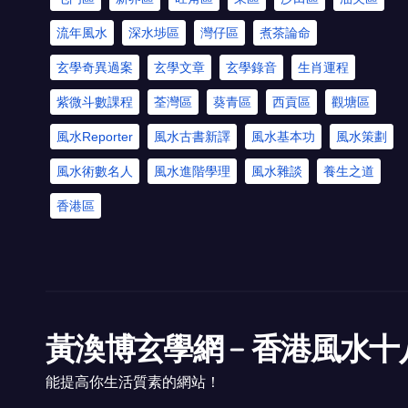
流年風水
深水埗區
灣仔區
煮茶論命
玄學奇異過案
玄學文章
玄學錄音
生肖運程
紫微斗數課程
荃灣區
葵青區
西貢區
觀塘區
風水Reporter
風水古書新譯
風水基本功
風水策劃
風水術數名人
風水進階學理
風水雜談
養生之道
香港區
黃渙博玄學網﹣香港風水十
能提高你生活質素的網站！