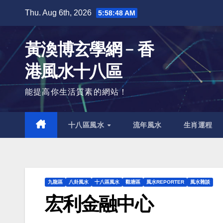
Skip
Thu. Aug 6th, 2026
5:58:49 AM
to
content
黃渙博玄學網﹣香
港風水十八區
能提高你生活質素的網站！
十八區風水
流年風水
生肖運程
九龍區
八卦風水
十八區風水
觀塘區
風水REPORTER
風水雜談
宏利金融中心