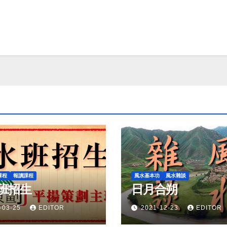
課程
報讀課程
風水基本功
風水雜談
班招生
日月合朔
-03-25
EDITOR
2021-12-23
EDITOR