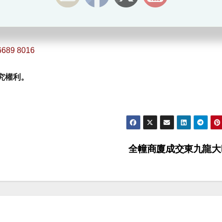
6689 8016
究權利。
全幢商廈成交東九龍