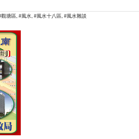
#觀塘區
,
#風水
,
#風水十八區
,
#風水雜談