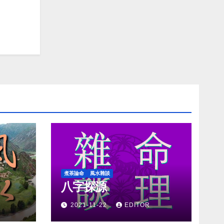
煮茶論命
風水雜談
八字探源
2021-11-22
EDITOR