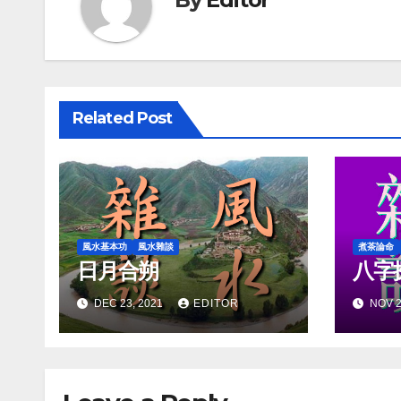
Related Post
風水基本功
風水雜談
煮茶論命
日月合朔
八字
DEC 23, 2021
EDITOR
NOV 2