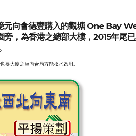
元向會德豐購入的觀塘 One Bay We
旁，為香港之總部大樓，2015年尾已
。
局，但也要大廈之坐向合局方能收水為用。