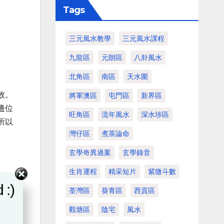
Tags
三元風水教學
三元風水課程
九龍區
元朗區
八卦風水
北角區
南區
天水圍
敗。
將軍澳區
屯門區
新界區
邊位
旺角區
流年風水
深水埗區
所以
灣仔區
煮茶論命
玄學奇異過案
玄學錄音
生肖運程
精采短片
紫微斗數
 :)
荃灣區
葵青區
西貢區
觀塘區
陰宅
風水