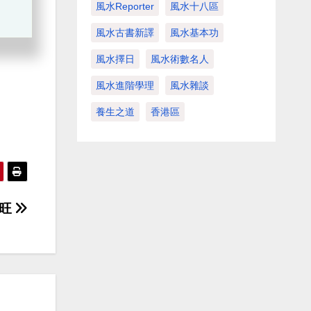
風水Reporter
風水十八區
風水古書新譯
風水基本功
風水擇日
風水術數名人
風水進階學理
風水雜談
養生之道
香港區
大旺