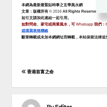
本網為最新最緊貼時事之玄學風水網
文章：
版權所有
© 2016
All Rights Reserved，
如引文請加此連結一起引用。
如對問命、家宅或商業風水，可
Whatsapp
我們：
或填寫表格聯絡
斷章轉載或未加本網網址而轉載，本站保留法律追
Post
香港首富之命
navigation
By
Editor