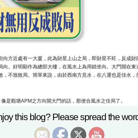
但向方近處有一大廈，此為財星上山之局，即財星不旺，反成財
局向。好明顯作為總部大樓，在風水上為用錯坐向。大門開在東
數，不致敗局。簡單來說，由於西南方見水，在八運也是佳水，
，像是觀塘APM之方向開大門的話，那便合風水之佳局了。
joy this blog? Please spread the word