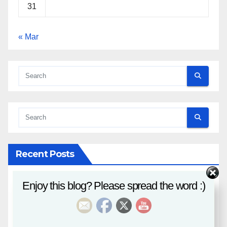
31
« Mar
Recent Posts
Enjoy this blog? Please spread the word :)
八字課程
風水班招生