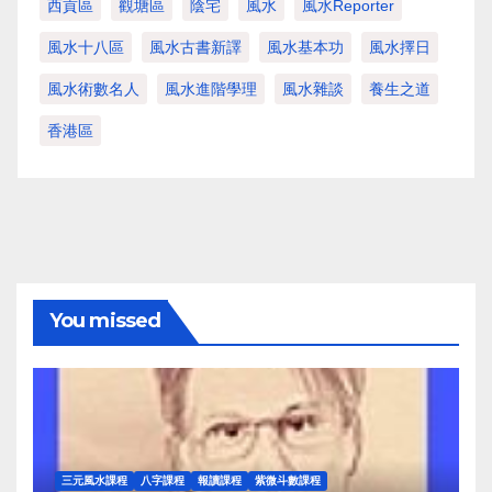
西貢區
觀塘區
陰宅
風水
風水Reporter
風水十八區
風水古書新譯
風水基本功
風水擇日
風水術數名人
風水進階學理
風水雜談
養生之道
香港區
You missed
三元風水課程
八字課程
報讀課程
紫微斗數課程