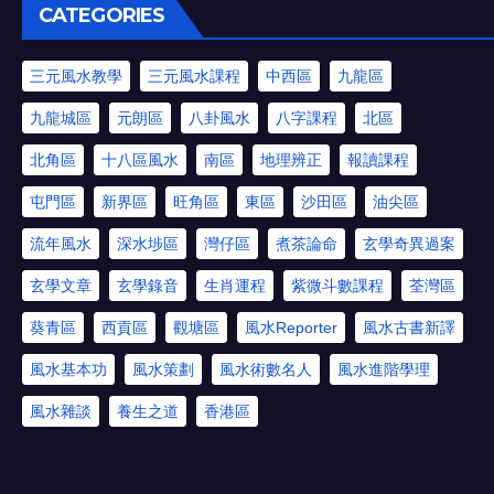
CATEGORIES
三元風水教學
三元風水課程
中西區
九龍區
九龍城區
元朗區
八卦風水
八字課程
北區
北角區
十八區風水
南區
地理辨正
報讀課程
屯門區
新界區
旺角區
東區
沙田區
油尖區
流年風水
深水埗區
灣仔區
煮茶論命
玄學奇異過案
玄學文章
玄學錄音
生肖運程
紫微斗數課程
荃灣區
葵青區
西貢區
觀塘區
風水Reporter
風水古書新譯
風水基本功
風水策劃
風水術數名人
風水進階學理
風水雜談
養生之道
香港區