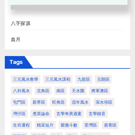
日月合朔
八字探源
血月
Tags
三元風水教學
三元風水課程
九龍區
元朗區
八卦風水
北角區
南區
天水圍
將軍澳區
屯門區
新界區
旺角區
流年風水
深水埗區
灣仔區
煮茶論命
玄學奇異過案
玄學錄音
生肖運程
精采短片
紫微斗數
荃灣區
葵青區