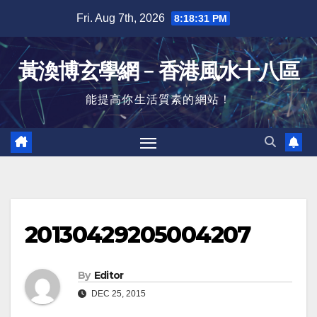
Skip
Fri. Aug 7th, 2026
8:18:31 PM
to
content
黃渙博玄學網﹣香港風水十八區
能提高你生活質素的網站！
20130429205004207
By
Editor
DEC 25, 2015