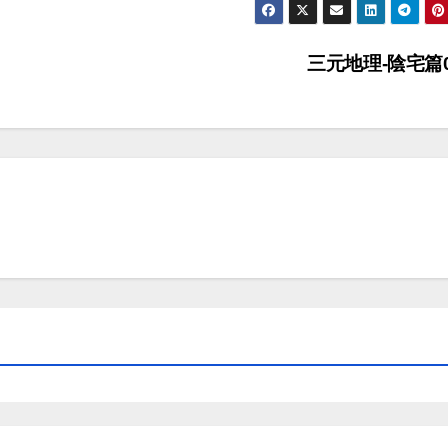
三元地理-陰宅篇