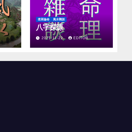
煮茶論命
風水雜談
八字探源
2021-11-22
EDITOR