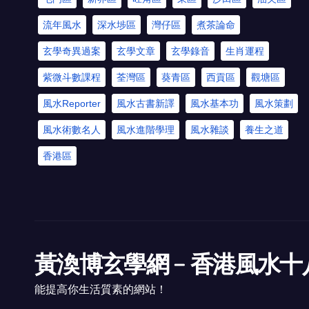
流年風水
深水埗區
灣仔區
煮茶論命
玄學奇異過案
玄學文章
玄學錄音
生肖運程
紫微斗數課程
荃灣區
葵青區
西貢區
觀塘區
風水Reporter
風水古書新譯
風水基本功
風水策劃
風水術數名人
風水進階學理
風水雜談
養生之道
香港區
黃渙博玄學網﹣香港風水十
能提高你生活質素的網站！