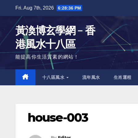
Skip
Fri. Aug 7th, 2026
6:28:37 PM
to
content
黃渙博玄學網﹣香
港風水十八區
能提高你生活質素的網站！
十八區風水
流年風水
生肖運程
house-003
By
Editor