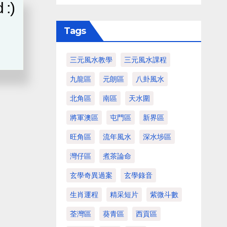
 :)
Tags
三元風水教學
三元風水課程
九龍區
元朗區
八卦風水
北角區
南區
天水圍
將軍澳區
屯門區
新界區
旺角區
流年風水
深水埗區
灣仔區
煮茶論命
玄學奇異過案
玄學錄音
生肖運程
精采短片
紫微斗數
荃灣區
葵青區
西貢區