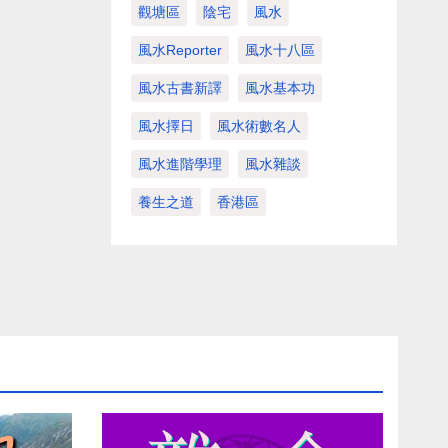
觀塘區
陰宅
風水
風水Reporter
風水十八區
風水古書新譯
風水基本功
風水擇日
風水術數名人
風水進階學理
風水雜談
養生之道
香港區