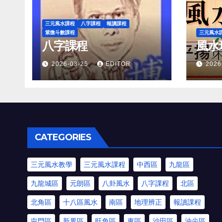
三元風水課程
八字課程
報讀課程
紫微斗數課程
三元風水
八字課程
風水
2026-03-25
EDITOR
2026
CATEGORIES
三元風水教學
三元風水課程
中西區
九龍區
九龍城區
元朗區
八卦風水
八字課程
北區
北角區
十八區風水
南區
地理辨正
報讀課程
屯門區
新界區
旺角區
東區
沙田區
油尖區