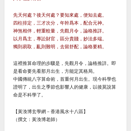
先天何處？後天何處？要知來處，便知去處。
四柱排定，三才次分，年幹爲本，配合元神。
神煞相伴，輕重較量，先觀月令，論格推詳。
以月爲主，專訟財官，區分貴賤，妙法多端。
獨則易取，亂則難明，去留舒配，論格要精。
這裡推算命理的步驟是，先觀月令，論格推詳。即
是看命要先看那月出生，方能定其格局。
中國傳統八字算命術，首重何月出生。現今科學也
證明了，出生之季節也影響人的健康，以後莫說算
命是不科學了。
【黃渙博玄學網－香港風水十八區】
（撰文：黃渙博老師）