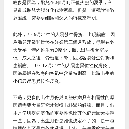
較多是因為，胎兒在3個月時正值炎熱的夏季，容
易造成胎兒大腦分化代謝紊亂。但是，這種說法過
於籠統，需要更細緻和深入的證據來證明。
此外，7～9月出生的人易發生骨折、出現齲齒，因
為胎兒牙齒和骨骼在妊娠第三個月形成，母親在冬
天受孕，體內維生素D較少，胎兒出生後骨密度
低，成人之後，骨密度下降，因此容易發生骨折和
患齲齒。 10～12月出生的人易患異位性皮膚炎，
因為塵蟎在秋冬的空氣中含量特別高，此時出生的
小孩最易患異位性皮炎。
不過，更多的出生月份與某些疾病具有相關性的原
因還需要大量研究才能得出科學的解釋。而且，出
生月份與疾病關係的重要性也比其他健康因素要輕
一些，因為，出生月份是誰也決定不了的，是一種
隨機的甚至是自然的選擇。此外，每個季節或每個