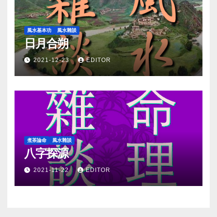
風水基本功
風水雜談
日月合朔
2021-12-23
EDITOR
煮茶論命
風水雜談
八字探源
2021-11-22
EDITOR