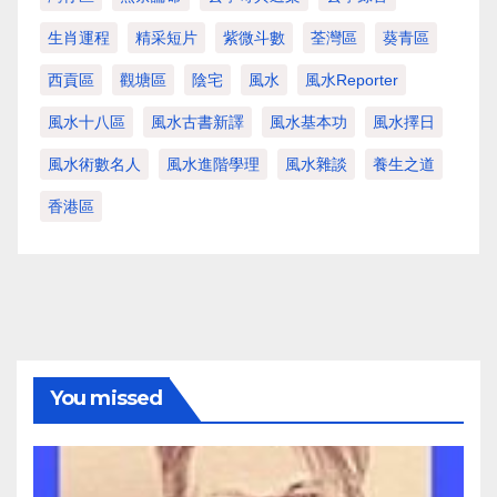
生肖運程
精采短片
紫微斗數
荃灣區
葵青區
西貢區
觀塘區
陰宅
風水
風水Reporter
風水十八區
風水古書新譯
風水基本功
風水擇日
風水術數名人
風水進階學理
風水雜談
養生之道
香港區
You missed