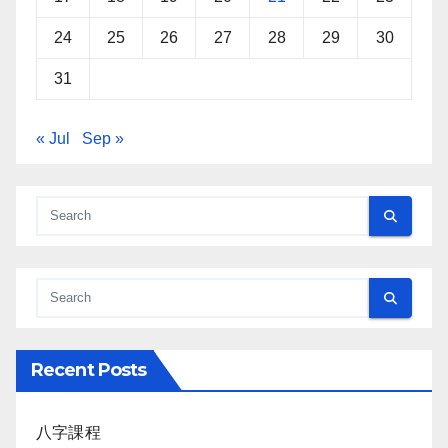
24
25
26
27
28
29
30
31
« Jul
Sep »
Recent Posts
八字課程