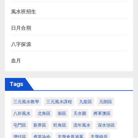
風水班招生
日月合朔
八字探源
血月
Tags
三元風水教學
三元風水課程
九龍區
元朗區
八卦風水
北角區
南區
天水圍
將軍澳區
屯門區
新界區
旺角區
流年風水
深水埗區
灣仔區
煮茶論命
玄學奇異過案
玄學錄音