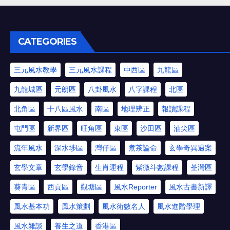
CATEGORIES
三元風水教學
三元風水課程
中西區
九龍區
九龍城區
元朗區
八卦風水
八字課程
北區
北角區
十八區風水
南區
地理辨正
報讀課程
屯門區
新界區
旺角區
東區
沙田區
油尖區
流年風水
深水埗區
灣仔區
煮茶論命
玄學奇異過案
玄學文章
玄學錄音
生肖運程
紫微斗數課程
荃灣區
葵青區
西貢區
觀塘區
風水Reporter
風水古書新譯
風水基本功
風水策劃
風水術數名人
風水進階學理
風水雜談
養生之道
香港區