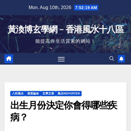
Skip
Mon. Aug 10th, 2026
7:52:20 AM
to
content
黃渙博玄學網﹣香港風水十八區
能提高你生活質素的網站！
八卦風水
煮茶論命
玄學文章
風水REPORTER
出生月份決定你會得哪些疾
病？