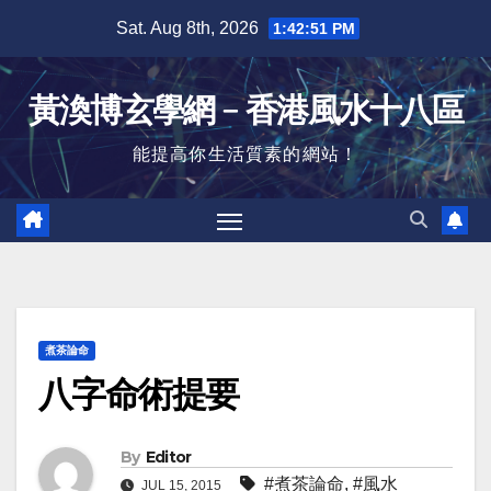
Skip
Sat. Aug 8th, 2026
1:42:52 PM
to
content
黃渙博玄學網﹣香港風水十八區
能提高你生活質素的網站！
煮茶論命
八字命術提要
By
Editor
#煮茶論命
,
#風水
JUL 15, 2015