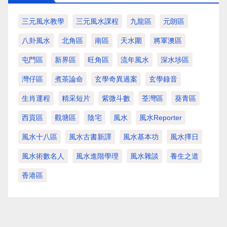
三元風水教學
三元風水課程
九龍區
元朗區
八卦風水
北角區
南區
天水圍
將軍澳區
屯門區
新界區
旺角區
流年風水
深水埗區
灣仔區
煮茶論命
玄學奇異過案
玄學錄音
生肖運程
精采短片
紫微斗數
荃灣區
葵青區
西貢區
觀塘區
陰宅
風水
風水Reporter
風水十八區
風水古書新譯
風水基本功
風水擇日
風水術數名人
風水進階學理
風水雜談
養生之道
香港區