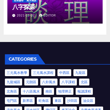
煮茶論命
風水雜談
八字探源
2021-11-22
EDITOR
CATEGORIES
三元風水教學
三元風水課程
中西區
九龍區
九龍城區
元朗區
八卦風水
八字課程
北區
北角區
十八區風水
南區
地理辨正
報讀課程
屯門區
新界區
旺角區
東區
沙田區
油尖區