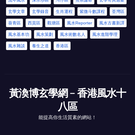
流年風水
深水埗區
灣仔區
煮茶論命
玄學奇異過案
玄學文章
玄學錄音
生肖運程
紫微斗數課程
荃灣區
葵青區
西貢區
觀塘區
風水Reporter
風水古書新譯
風水基本功
風水策劃
風水術數名人
風水進階學理
風水雜談
養生之道
香港區
黃渙博玄學網﹣香港風水十
八區
能提高你生活質素的網站！