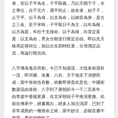
者，皆以子平為名，子平取義，乃以天開于子，水
之專位，合于北方，遇平則止；故命者，始于子，
止于平。以干為祿，以支為命，以納音為身，是古
之三命。至于宋時，子平取日干為主，以年為根，
以月為苗，年柱干支祿命。以干為祿，向背定富
貴；以支為命，男女分順逆行限定吉凶。即以先天
格局定祿何位，加以出生四時旺衰，分清濁定品
流，再論行限吉凶。
八字傳為鬼谷所創，今已不知源流，大抵各術源於
一流，即河圖、洛書、八卦、天干地支下演變而
成；當中有術也有數，術數即便是此意也；中國術
數源流由道術。八字到了唐朝距今一千二百多年，
由李虛中發揚更廣，在北宋朝徐子平推演更微。此
術在傳承中，經書萬出，經多人加注演譯，已到了
非常成熟的一種推命之術，當中妙法，必能在書中
能尋，看你的悟性了。