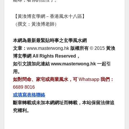
【黃渙博玄學網－香港風水十八區】
（撰文：黃渙博老師）
本網為最新最緊貼時事之玄學風水網
文章：
www.masterwong.hk
版權所有
© 2015
黃渙
博玄學網 All Rights Reserved，
如引文請加此連結 www.masterwong.hk 一起引
用。
如對問命、家宅或商業風水，可
Whatsapp
我們：
6689 8016
或填寫表格聯絡
斷章轉載或未加本網網址而轉載，本站保留法律追
究權利。