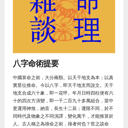
八字命術提要
中國算命之術，大分兩類。以天干地支為本；以真
實星位推命。今以八字，即天干地支而說文。天干
地支合成六十象，即一花甲。年月日時四柱便有六
十的四次方演變，即一千二百九十多萬組合，當中
更運用神煞，納音，長生十二辰；運限不同，於不
同時代及物象之不同演譯，變化萬千，才能推算於
人。
古人稱之為祿命之術，祿者何也？世之談命