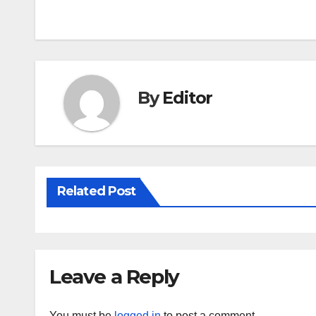
navigation
By
Editor
Related Post
Leave a Reply
You must be
logged in
to post a comment.