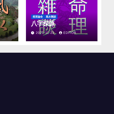
煮茶論命
風水雜談
八字探源
2021-11-22
EDITOR