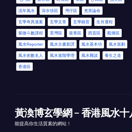
流年風水
深水埗區
灣仔區
煮茶論命
玄學奇異過案
玄學文章
玄學錄音
生肖運程
紫微斗數課程
荃灣區
葵青區
西貢區
觀塘區
風水Reporter
風水古書新譯
風水基本功
風水策劃
風水術數名人
風水進階學理
風水雜談
養生之道
香港區
黃渙博玄學網﹣香港風水十
能提高你生活質素的網站！