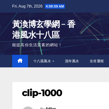
Skip
Fri. Aug 7th, 2026
4:10:00 AM
to
content
黃渙博玄學網﹣香
港風水十八區
能提高你生活質素的網站！
十八區風水
流年風水
生肖運程
clip-1000
By
Editor