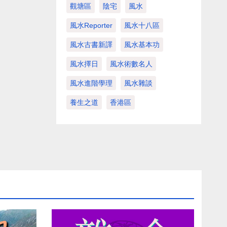
觀塘區
陰宅
風水
風水Reporter
風水十八區
風水古書新譯
風水基本功
風水擇日
風水術數名人
風水進階學理
風水雜談
養生之道
香港區