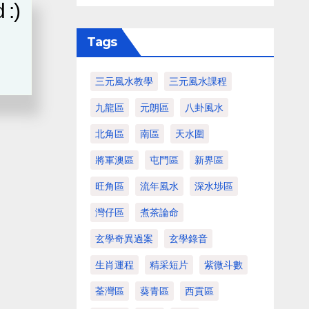
 :)
Tags
三元風水教學
三元風水課程
九龍區
元朗區
八卦風水
北角區
南區
天水圍
將軍澳區
屯門區
新界區
旺角區
流年風水
深水埗區
灣仔區
煮茶論命
玄學奇異過案
玄學錄音
生肖運程
精采短片
紫微斗數
荃灣區
葵青區
西貢區