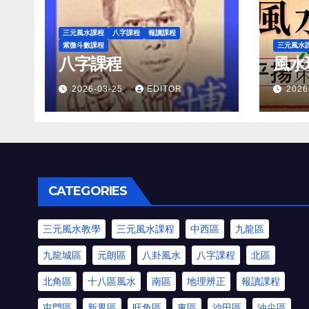
三元風水課程
八字課程
報讀課程
紫微斗數課程
三元風水
八字課程
風水
2026-03-25
EDITOR
2026
CATEGORIES
三元風水教學
三元風水課程
中西區
九龍區
九龍城區
元朗區
八卦風水
八字課程
北區
北角區
十八區風水
南區
地理辨正
報讀課程
屯門區
新界區
旺角區
東區
沙田區
油尖區