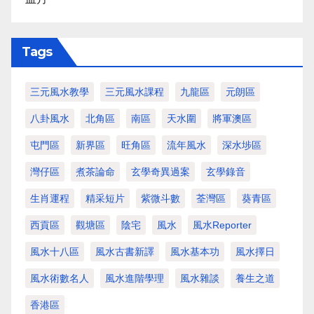
Tags
三元風水教學
三元風水課程
九龍區
元朗區
八卦風水
北角區
南區
天水圍
將軍澳區
屯門區
新界區
旺角區
流年風水
深水埗區
灣仔區
煮茶論命
玄學奇異過案
玄學錄音
生肖運程
精采短片
紫微斗數
荃灣區
葵青區
西貢區
觀塘區
陰宅
風水
風水Reporter
風水十八區
風水古書新譯
風水基本功
風水擇日
風水術數名人
風水進階學理
風水雜談
養生之道
香港區