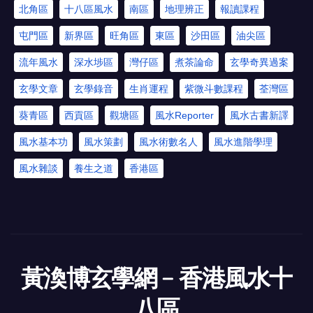
北角區
十八區風水
南區
地理辨正
報讀課程
屯門區
新界區
旺角區
東區
沙田區
油尖區
流年風水
深水埗區
灣仔區
煮茶論命
玄學奇異過案
玄學文章
玄學錄音
生肖運程
紫微斗數課程
荃灣區
葵青區
西貢區
觀塘區
風水Reporter
風水古書新譯
風水基本功
風水策劃
風水術數名人
風水進階學理
風水雜談
養生之道
香港區
黃渙博玄學網﹣香港風水十
八區