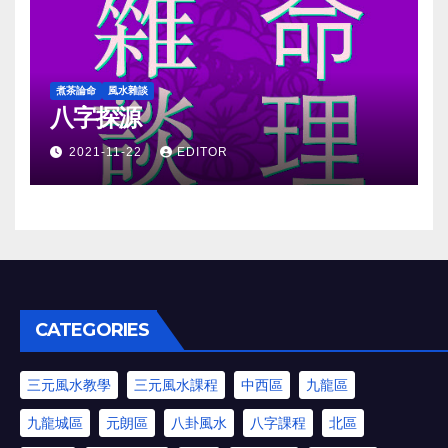
煮茶論命
風水雜談
八字探源
2021-11-22
EDITOR
CATEGORIES
三元風水教學
三元風水課程
中西區
九龍區
九龍城區
元朗區
八卦風水
八字課程
北區