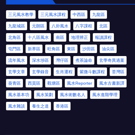
三元風水教學
三元風水課程
中西區
九龍區
九龍城區
元朗區
八卦風水
八字課程
北區
北角區
十八區風水
南區
地理辨正
報讀課程
屯門區
新界區
旺角區
東區
沙田區
油尖區
流年風水
深水埗區
灣仔區
煮茶論命
玄學奇異過案
玄學文章
玄學錄音
生肖運程
紫微斗數課程
荃灣區
葵青區
西貢區
觀塘區
風水Reporter
風水古書新譯
風水基本功
風水策劃
風水術數名人
風水進階學理
風水雜談
養生之道
香港區