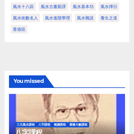
風水十八區
風水古書新譯
風水基本功
風水擇日
風水術數名人
風水進階學理
風水雜談
養生之道
香港區
You missed
三元風水課程
八字課程
報讀課程
紫微斗數課程
八字課程