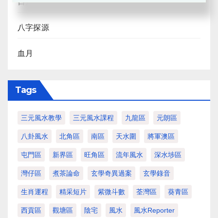
日月合朔
八字探源
血月
Tags
三元風水教學
三元風水課程
九龍區
元朗區
八卦風水
北角區
南區
天水圍
將軍澳區
屯門區
新界區
旺角區
流年風水
深水埗區
灣仔區
煮茶論命
玄學奇異過案
玄學錄音
生肖運程
精采短片
紫微斗數
荃灣區
葵青區
西貢區
觀塘區
陰宅
風水
風水Reporter