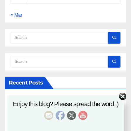
« Mar
Recent Posts
八字課程
Enjoy this blog? Please spread the word :)
風水班招生