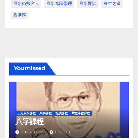
風水術數名人
風水進階學理
風水雜談
養生之道
香港區
You missed
三元風水課程
八字課程
報讀課程
紫微斗數課程
八字課程
2026-03-25
EDITOR