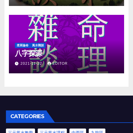
煮茶論命
風水雜談
八字探源
2021-11-22
EDITOR
CATEGORIES
三元風水教學
三元風水課程
中西區
九龍區