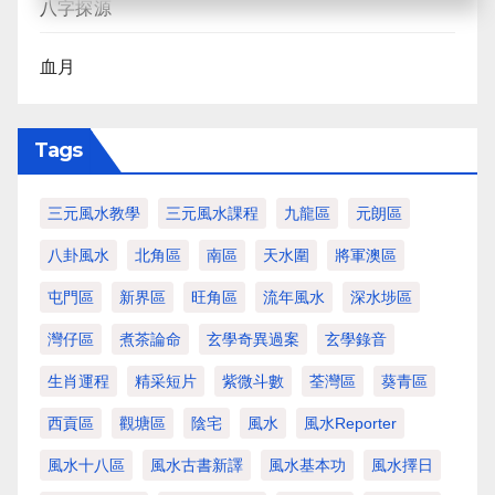
八字探源
血月
Tags
三元風水教學
三元風水課程
九龍區
元朗區
八卦風水
北角區
南區
天水圍
將軍澳區
屯門區
新界區
旺角區
流年風水
深水埗區
灣仔區
煮茶論命
玄學奇異過案
玄學錄音
生肖運程
精采短片
紫微斗數
荃灣區
葵青區
西貢區
觀塘區
陰宅
風水
風水Reporter
風水十八區
風水古書新譯
風水基本功
風水擇日