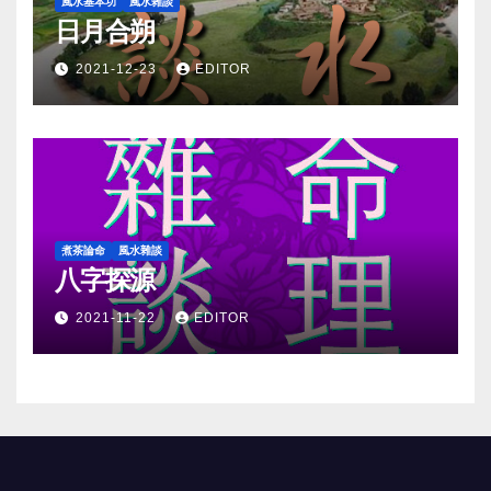
風水基本功
風水雜談
日月合朔
2021-12-23
EDITOR
煮茶論命
風水雜談
八字探源
2021-11-22
EDITOR