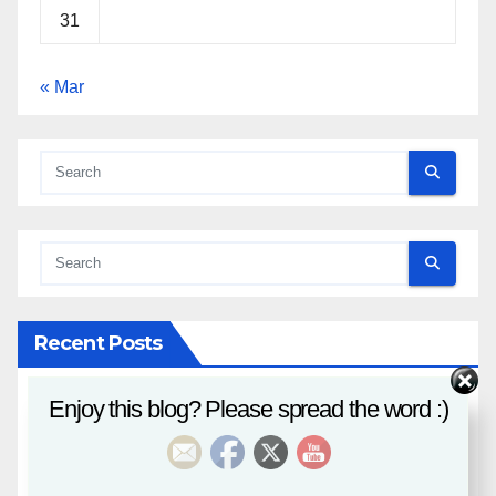
31
« Mar
Recent Posts
Enjoy this blog? Please spread the word :)
八字課程
風水班招生