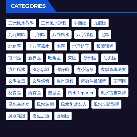
CATEGORIES
三元風水教學
三元風水課程
中西區
九龍區
九龍城區
元朗區
八卦風水
八字課程
北區
北角區
十八區風水
南區
地理辨正
報讀課程
屯門區
新界區
旺角區
東區
沙田區
油尖區
流年風水
深水埗區
灣仔區
煮茶論命
玄學奇異過案
玄學文章
玄學錄音
生肖運程
紫微斗數課程
荃灣區
葵青區
西貢區
觀塘區
風水Reporter
風水古書新譯
風水基本功
風水策劃
風水術數名人
風水進階學理
風水雜談
養生之道
香港區