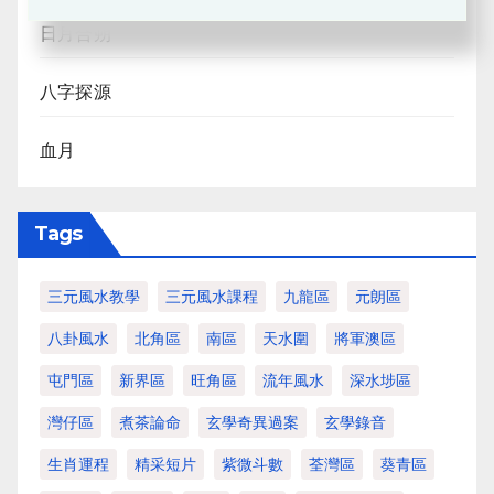
日月合朔
八字探源
血月
Tags
三元風水教學
三元風水課程
九龍區
元朗區
八卦風水
北角區
南區
天水圍
將軍澳區
屯門區
新界區
旺角區
流年風水
深水埗區
灣仔區
煮茶論命
玄學奇異過案
玄學錄音
生肖運程
精采短片
紫微斗數
荃灣區
葵青區