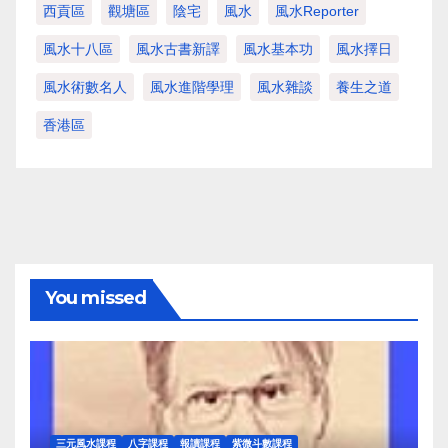
西貢區
觀塘區
陰宅
風水
風水Reporter
風水十八區
風水古書新譯
風水基本功
風水擇日
風水術數名人
風水進階學理
風水雜談
養生之道
香港區
You missed
三元風水課程
八字課程
報讀課程
紫微斗數課程