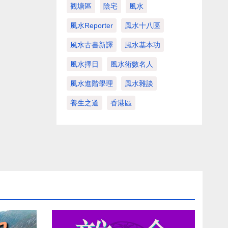
觀塘區
陰宅
風水
風水Reporter
風水十八區
風水古書新譯
風水基本功
風水擇日
風水術數名人
風水進階學理
風水雜談
養生之道
香港區