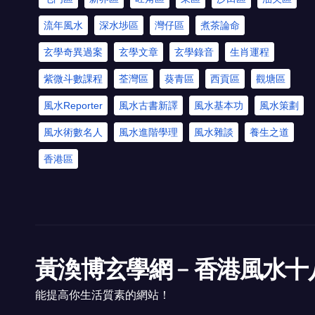
流年風水
深水埗區
灣仔區
煮茶論命
玄學奇異過案
玄學文章
玄學錄音
生肖運程
紫微斗數課程
荃灣區
葵青區
西貢區
觀塘區
風水Reporter
風水古書新譯
風水基本功
風水策劃
風水術數名人
風水進階學理
風水雜談
養生之道
香港區
黃渙博玄學網﹣香港風水十
能提高你生活質素的網站！