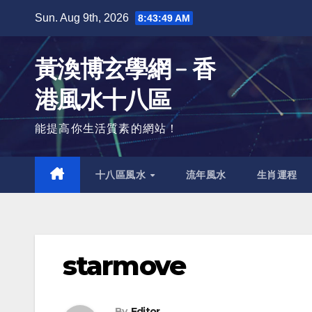
Skip
Sun. Aug 9th, 2026
8:43:50 AM
to
content
黃渙博玄學網﹣香
港風水十八區
能提高你生活質素的網站！
十八區風水
流年風水
生肖運程
starmove
By
Editor