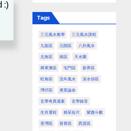
 :)
Tags
三元風水教學
三元風水課程
九龍區
元朗區
八卦風水
北角區
南區
天水圍
將軍澳區
屯門區
新界區
旺角區
流年風水
深水埗區
灣仔區
煮茶論命
玄學奇異過案
玄學錄音
生肖運程
精采短片
紫微斗數
荃灣區
葵青區
西貢區