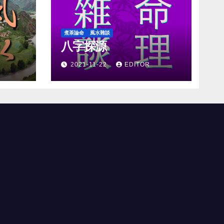
煮茶論命
風水雜談
八字探源
2021-11-22
EDITOR