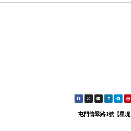
屯門管翠路1號【星