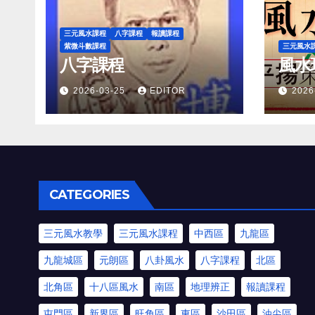
三元風水課程
八字課程
報讀課程
紫微斗數課程
三元風水
八字課程
風水
2026-03-25
EDITOR
2026
CATEGORIES
三元風水教學
三元風水課程
中西區
九龍區
九龍城區
元朗區
八卦風水
八字課程
北區
北角區
十八區風水
南區
地理辨正
報讀課程
屯門區
新界區
旺角區
東區
沙田區
油尖區