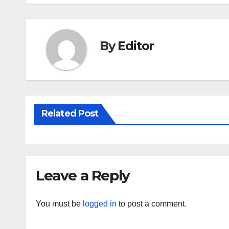
By
Editor
Related Post
Leave a Reply
You must be
logged in
to post a comment.