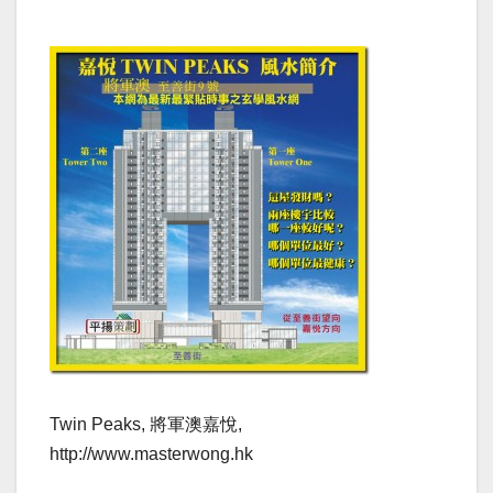
Twin Peaks, 將軍澳嘉悅,
http://www.masterwong.hk