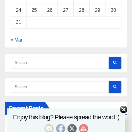
24
25
26
27
28
29
30
31
« Mar
Recent Posts
Enjoy this blog? Please spread the word :)
八字課程