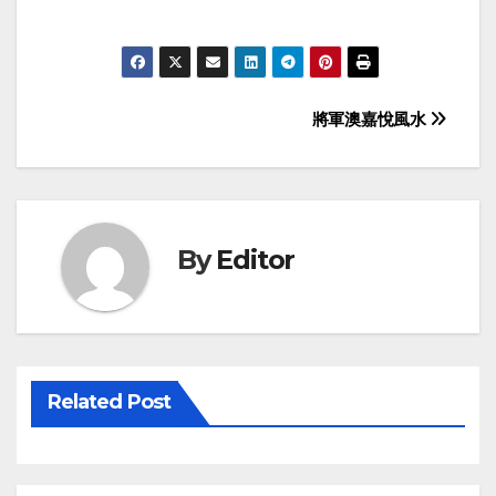
Post
將軍澳嘉悅風水
navigation
By
Editor
Related Post