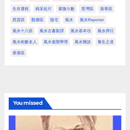
生肖運程
精采短片
紫微斗數
荃灣區
葵青區
西貢區
觀塘區
陰宅
風水
風水Reporter
風水十八區
風水古書新譯
風水基本功
風水擇日
風水術數名人
風水進階學理
風水雜談
養生之道
香港區
You missed