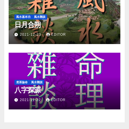
風水基本功
風水雜談
日月合朔
2021-12-23
EDITOR
煮茶論命
風水雜談
八字探源
2021-11-22
EDITOR