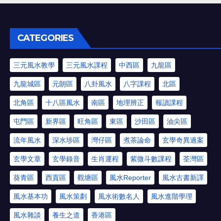
CATEGORIES
三元風水教學
三元風水課程
中西區
九龍區
九龍城區
元朗區
八卦風水
八字課程
北區
北角區
十八區風水
南區
地理辨正
報讀課程
屯門區
新界區
旺角區
東區
沙田區
油尖區
流年風水
深水埗區
灣仔區
煮茶論命
玄學奇異過案
玄學文章
玄學錄音
生肖運程
紫微斗數課程
荃灣區
葵青區
西貢區
觀塘區
風水Reporter
風水古書新譯
風水基本功
風水策劃
風水術數名人
風水進階學理
風水雜談
養生之道
香港區