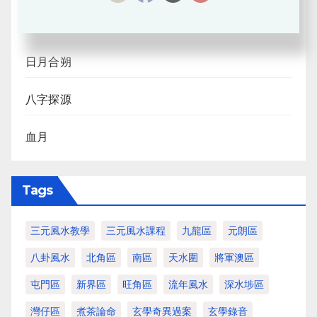
風水班招生
日月合朔
八字探源
血月
Tags
三元風水教學
三元風水課程
九龍區
元朗區
八卦風水
北角區
南區
天水圍
將軍澳區
屯門區
新界區
旺角區
流年風水
深水埗區
灣仔區
煮茶論命
玄學奇異過案
玄學錄音