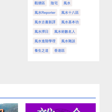
觀塘區
陰宅
風水
風水Reporter
風水十八區
風水古書新譯
風水基本功
風水擇日
風水術數名人
風水進階學理
風水雜談
養生之道
香港區