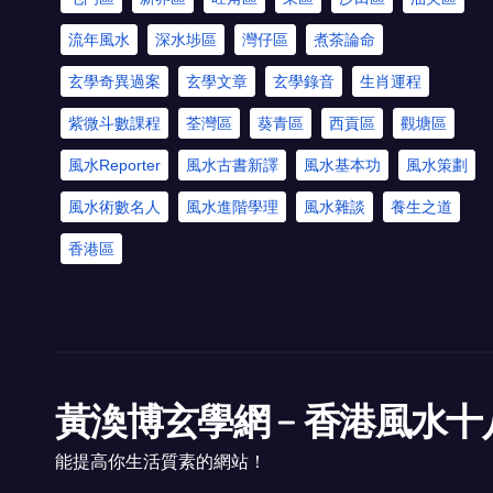
流年風水
深水埗區
灣仔區
煮茶論命
玄學奇異過案
玄學文章
玄學錄音
生肖運程
紫微斗數課程
荃灣區
葵青區
西貢區
觀塘區
風水Reporter
風水古書新譯
風水基本功
風水策劃
風水術數名人
風水進階學理
風水雜談
養生之道
香港區
黃渙博玄學網﹣香港風水十
能提高你生活質素的網站！