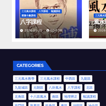
三元風水課程
八字課程
報讀課程
紫微斗數課程
三元風水
八字課程
風水
2026-03-25
EDITOR
2026
CATEGORIES
三元風水教學
三元風水課程
中西區
九龍區
九龍城區
元朗區
八卦風水
八字課程
北區
北角區
十八區風水
南區
地理辨正
報讀課程
屯門區
新界區
旺角區
東區
沙田區
油尖區