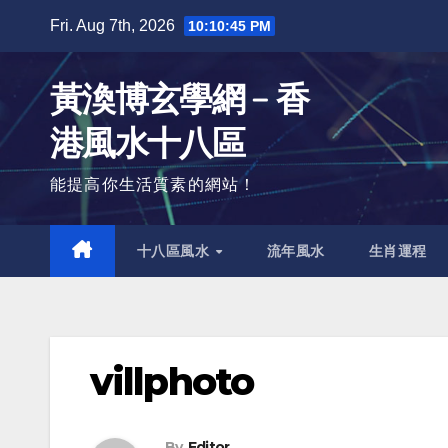
Skip
Fri. Aug 7th, 2026
10:10:46 PM
to
content
黃渙博玄學網﹣香
港風水十八區
能提高你生活質素的網站！
十八區風水
流年風水
生肖運程
villphoto
By
Editor