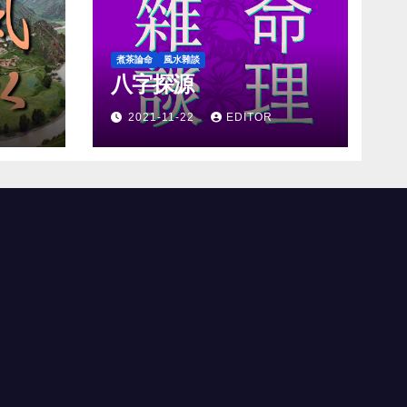
煮茶論命
風水雜談
八字探源
2021-11-22
EDITOR