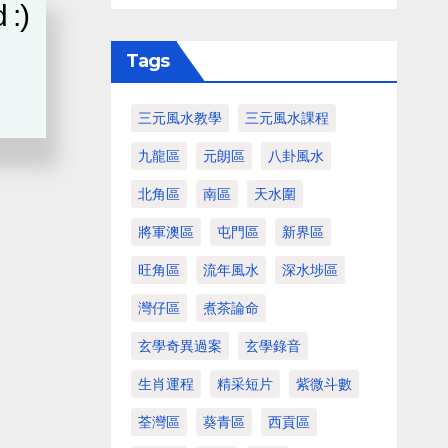
 :)
Tags
三元風水教學
三元風水課程
九龍區
元朗區
八卦風水
北角區
南區
天水圍
將軍澳區
屯門區
新界區
旺角區
流年風水
深水埗區
灣仔區
煮茶論命
玄學奇異過案
玄學錄音
生肖運程
精采短片
紫微斗數
荃灣區
葵青區
西貢區