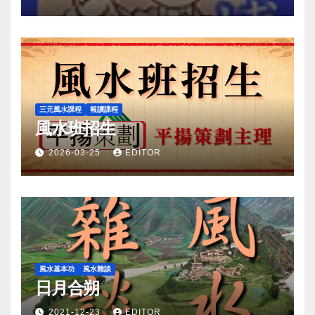
三元風水課程
報讀課程
風水班招生
2026-03-25
EDITOR
風水基本功
風水雜談
日月合朔
2021-12-23
EDITOR