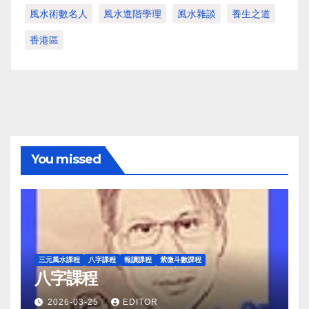
風水術數名人
風水進階學理
風水雜談
養生之道
香港區
You missed
三元風水課程
八字課程
報讀課程
紫微斗數課程
八字課程
2026-03-25
EDITOR