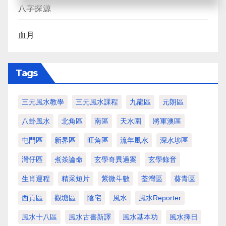
八字探源
血月
Tags
三元風水教學
三元風水課程
九龍區
元朗區
八卦風水
北角區
南區
天水圍
將軍澳區
屯門區
新界區
旺角區
流年風水
深水埗區
灣仔區
煮茶論命
玄學奇異過案
玄學錄音
生肖運程
精采短片
紫微斗數
荃灣區
葵青區
西貢區
觀塘區
陰宅
風水
風水Reporter
風水十八區
風水古書新譯
風水基本功
風水擇日