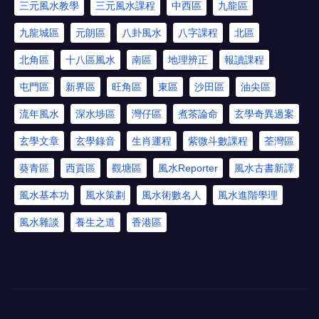
三元風水教學
三元風水課程
中西區
九龍區
九龍城區
元朗區
八卦風水
八字課程
北區
北角區
十八區風水
南區
地理辨正
報讀課程
屯門區
新界區
旺角區
東區
沙田區
油尖區
流年風水
深水埗區
灣仔區
煮茶論命
玄學奇異過案
玄學文章
玄學錄音
生肖運程
紫微斗數課程
荃灣區
葵青區
西貢區
觀塘區
風水Reporter
風水古書新譯
風水基本功
風水策劃
風水術數名人
風水進階學理
風水雜談
養生之道
香港區