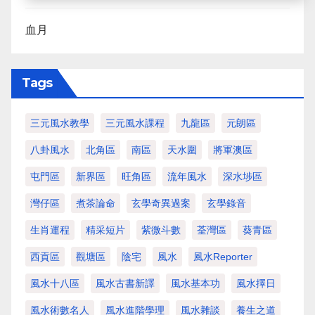
血月
Tags
三元風水教學
三元風水課程
九龍區
元朗區
八卦風水
北角區
南區
天水圍
將軍澳區
屯門區
新界區
旺角區
流年風水
深水埗區
灣仔區
煮茶論命
玄學奇異過案
玄學錄音
生肖運程
精采短片
紫微斗數
荃灣區
葵青區
西貢區
觀塘區
陰宅
風水
風水Reporter
風水十八區
風水古書新譯
風水基本功
風水擇日
風水術數名人
風水進階學理
風水雜談
養生之道