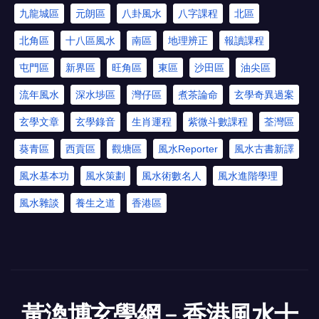
九龍城區
元朗區
八卦風水
八字課程
北區
北角區
十八區風水
南區
地理辨正
報讀課程
屯門區
新界區
旺角區
東區
沙田區
油尖區
流年風水
深水埗區
灣仔區
煮茶論命
玄學奇異過案
玄學文章
玄學錄音
生肖運程
紫微斗數課程
荃灣區
葵青區
西貢區
觀塘區
風水Reporter
風水古書新譯
風水基本功
風水策劃
風水術數名人
風水進階學理
風水雜談
養生之道
香港區
黃渙博玄學網﹣香港風水十