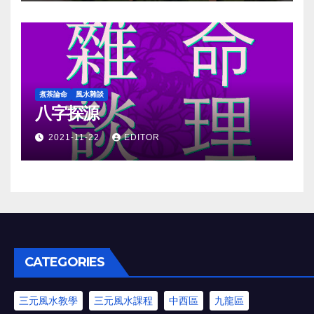
煮茶論命
風水雜談
八字探源
2021-11-22
EDITOR
CATEGORIES
三元風水教學
三元風水課程
中西區
九龍區