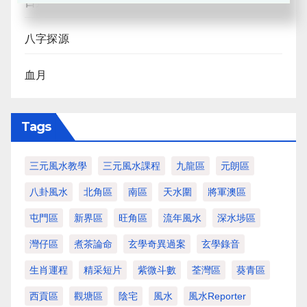
日月合朔
八字探源
血月
Tags
三元風水教學
三元風水課程
九龍區
元朗區
八卦風水
北角區
南區
天水圍
將軍澳區
屯門區
新界區
旺角區
流年風水
深水埗區
灣仔區
煮茶論命
玄學奇異過案
玄學錄音
生肖運程
精采短片
紫微斗數
荃灣區
葵青區
西貢區
觀塘區
陰宅
風水
風水Reporter