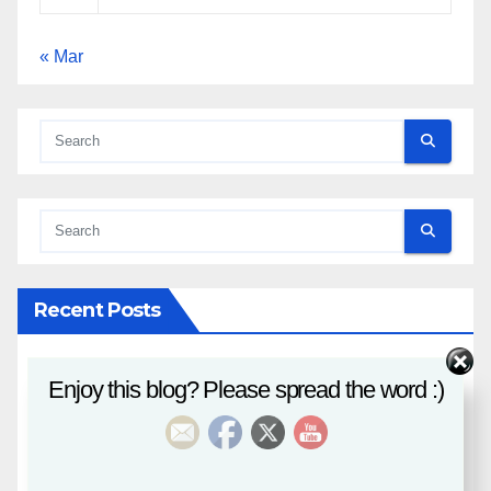
« Mar
Recent Posts
八字課程
Enjoy this blog? Please spread the word :)
風水班招生