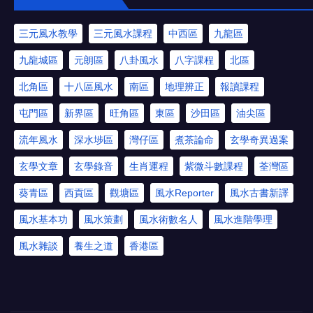
三元風水教學
三元風水課程
中西區
九龍區
九龍城區
元朗區
八卦風水
八字課程
北區
北角區
十八區風水
南區
地理辨正
報讀課程
屯門區
新界區
旺角區
東區
沙田區
油尖區
流年風水
深水埗區
灣仔區
煮茶論命
玄學奇異過案
玄學文章
玄學錄音
生肖運程
紫微斗數課程
荃灣區
葵青區
西貢區
觀塘區
風水Reporter
風水古書新譯
風水基本功
風水策劃
風水術數名人
風水進階學理
風水雜談
養生之道
香港區