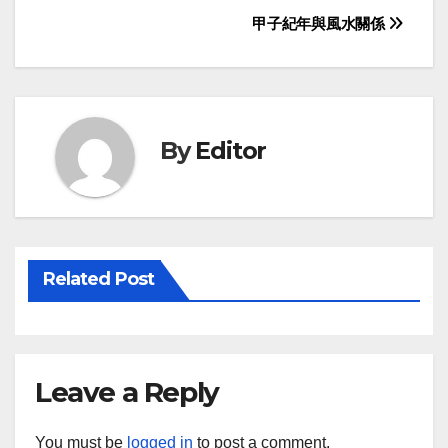
Post
甲子紀年與風水關係
navigation
By
Editor
Related Post
Leave a Reply
You must be
logged in
to post a comment.