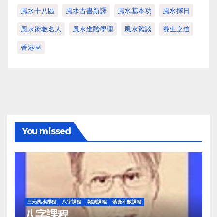
風水十八區
風水古書新譯
風水基本功
風水擇日
風水術數名人
風水進階學理
風水雜談
養生之道
香港區
You missed
三元風水課程
八字課程
報讀課程
紫微斗數課程
八字課程