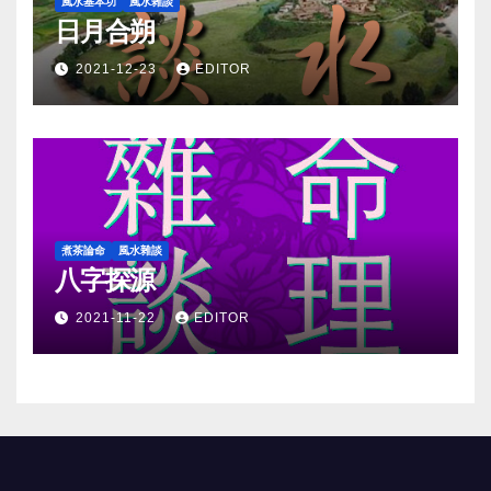
風水基本功
風水雜談
日月合朔
2021-12-23
EDITOR
煮茶論命
風水雜談
八字探源
2021-11-22
EDITOR