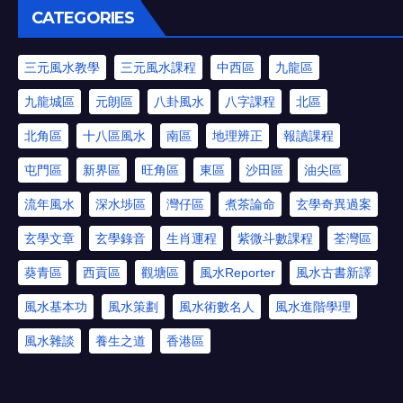
CATEGORIES
三元風水教學
三元風水課程
中西區
九龍區
九龍城區
元朗區
八卦風水
八字課程
北區
北角區
十八區風水
南區
地理辨正
報讀課程
屯門區
新界區
旺角區
東區
沙田區
油尖區
流年風水
深水埗區
灣仔區
煮茶論命
玄學奇異過案
玄學文章
玄學錄音
生肖運程
紫微斗數課程
荃灣區
葵青區
西貢區
觀塘區
風水Reporter
風水古書新譯
風水基本功
風水策劃
風水術數名人
風水進階學理
風水雜談
養生之道
香港區