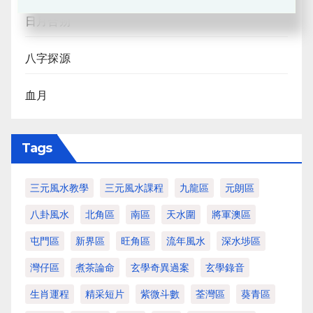
日月合朔
八字探源
血月
Tags
三元風水教學
三元風水課程
九龍區
元朗區
八卦風水
北角區
南區
天水圍
將軍澳區
屯門區
新界區
旺角區
流年風水
深水埗區
灣仔區
煮茶論命
玄學奇異過案
玄學錄音
生肖運程
精采短片
紫微斗數
荃灣區
葵青區