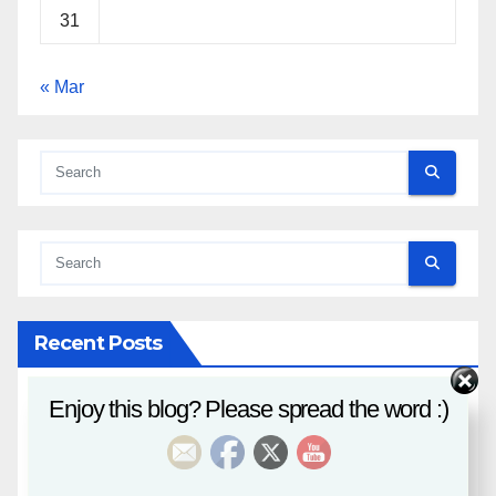
31
« Mar
Recent Posts
Enjoy this blog? Please spread the word :)
八字課程
風水班招生