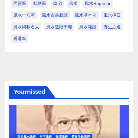
西貢區
觀塘區
陰宅
風水
風水Reporter
風水十八區
風水古書新譯
風水基本功
風水擇日
風水術數名人
風水進階學理
風水雜談
養生之道
香港區
You missed
三元風水課程
八字課程
報讀課程
紫微斗數課程