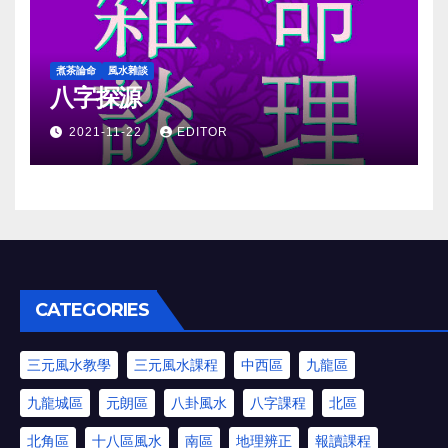
煮茶論命
風水雜談
八字探源
2021-11-22
EDITOR
CATEGORIES
三元風水教學
三元風水課程
中西區
九龍區
九龍城區
元朗區
八卦風水
八字課程
北區
北角區
十八區風水
南區
地理辨正
報讀課程