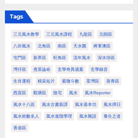
Tags
三元風水教學
三元風水課程
九龍區
元朗區
八卦風水
北角區
南區
天水圍
將軍澳區
屯門區
新界區
旺角區
流年風水
深水埗區
灣仔區
煮茶論命
玄學奇異過案
玄學錄音
生肖運程
精采短片
紫微斗數
荃灣區
葵青區
西貢區
觀塘區
陰宅
風水
風水Reporter
風水十八區
風水古書新譯
風水基本功
風水擇日
風水術數名人
風水進階學理
風水雜談
養生之道
香港區