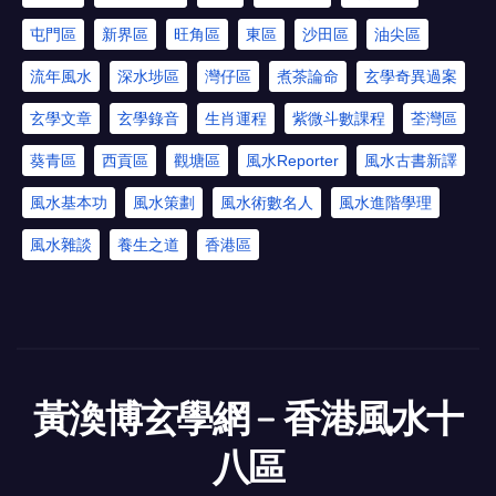
屯門區
新界區
旺角區
東區
沙田區
油尖區
流年風水
深水埗區
灣仔區
煮茶論命
玄學奇異過案
玄學文章
玄學錄音
生肖運程
紫微斗數課程
荃灣區
葵青區
西貢區
觀塘區
風水Reporter
風水古書新譯
風水基本功
風水策劃
風水術數名人
風水進階學理
風水雜談
養生之道
香港區
黃渙博玄學網﹣香港風水十
八區