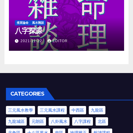
煮茶論命
風水雜談
八字探源
2021-11-22
EDITOR
CATEGORIES
三元風水教學
三元風水課程
中西區
九龍區
九龍城區
元朗區
八卦風水
八字課程
北區
北角區
十八區風水
南區
地理辨正
報讀課程