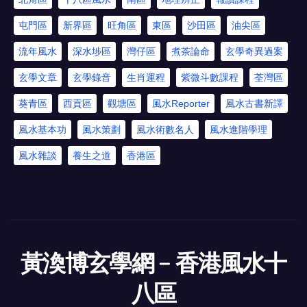
屯門區
新界區
旺角區
東區
沙田區
油尖區
流年風水
深水埗區
灣仔區
煮茶論命
玄學奇異過案
玄學文章
玄學錄音
生肖運程
紫微斗數課程
荃灣區
葵青區
西貢區
觀塘區
風水Reporter
風水古書新譯
風水基本功
風水策劃
風水術數名人
風水進階學理
風水雜談
養生之道
香港區
黃渙博玄學網﹣香港風水十
八區