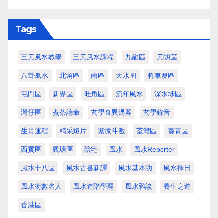
Tags
三元風水教學
三元風水課程
九龍區
元朗區
八卦風水
北角區
南區
天水圍
將軍澳區
屯門區
新界區
旺角區
流年風水
深水埗區
灣仔區
煮茶論命
玄學奇異過案
玄學錄音
生肖運程
精采短片
紫微斗數
荃灣區
葵青區
西貢區
觀塘區
陰宅
風水
風水Reporter
風水十八區
風水古書新譯
風水基本功
風水擇日
風水術數名人
風水進階學理
風水雜談
養生之道
香港區