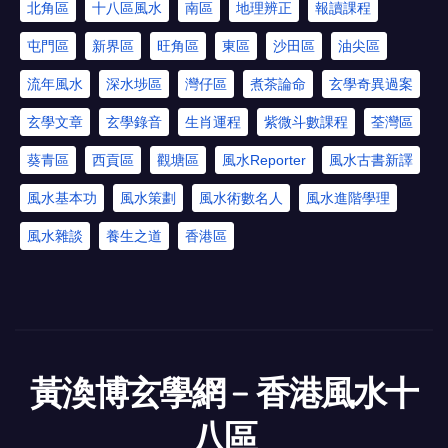
北角區
十八區風水
南區
地理辨正
報讀課程
屯門區
新界區
旺角區
東區
沙田區
油尖區
流年風水
深水埗區
灣仔區
煮茶論命
玄學奇異過案
玄學文章
玄學錄音
生肖運程
紫微斗數課程
荃灣區
葵青區
西貢區
觀塘區
風水Reporter
風水古書新譯
風水基本功
風水策劃
風水術數名人
風水進階學理
風水雜談
養生之道
香港區
黃渙博玄學網﹣香港風水十
八區