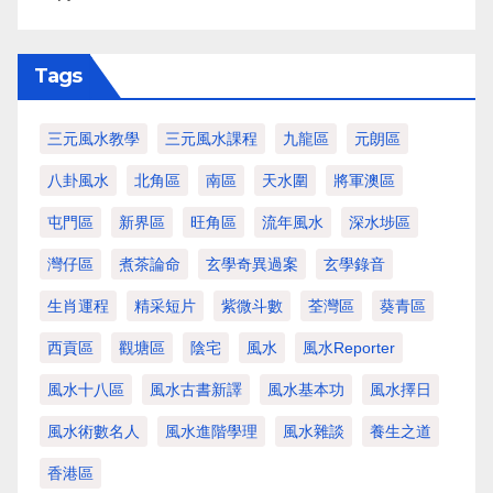
Tags
三元風水教學
三元風水課程
九龍區
元朗區
八卦風水
北角區
南區
天水圍
將軍澳區
屯門區
新界區
旺角區
流年風水
深水埗區
灣仔區
煮茶論命
玄學奇異過案
玄學錄音
生肖運程
精采短片
紫微斗數
荃灣區
葵青區
西貢區
觀塘區
陰宅
風水
風水Reporter
風水十八區
風水古書新譯
風水基本功
風水擇日
風水術數名人
風水進階學理
風水雜談
養生之道
香港區