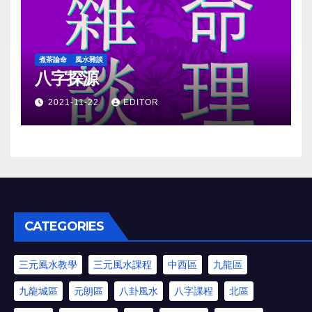
煮茶論命
風水雜談
八字探源
2021-11-22
EDITOR
CATEGORIES
三元風水教學
三元風水課程
中西區
九龍區
九龍城區
元朗區
八卦風水
八字課程
北區