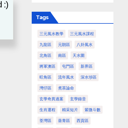
 :)
Tags
三元風水教學
三元風水課程
九龍區
元朗區
八卦風水
北角區
南區
天水圍
將軍澳區
屯門區
新界區
旺角區
流年風水
深水埗區
灣仔區
煮茶論命
玄學奇異過案
玄學錄音
生肖運程
精采短片
紫微斗數
荃灣區
葵青區
西貢區