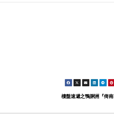
樓盤速遞之鴨脷洲『倚