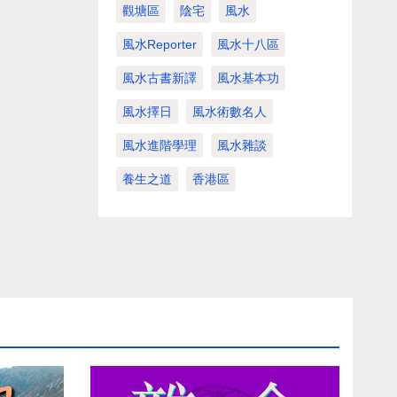
觀塘區
陰宅
風水
風水Reporter
風水十八區
風水古書新譯
風水基本功
風水擇日
風水術數名人
風水進階學理
風水雜談
養生之道
香港區