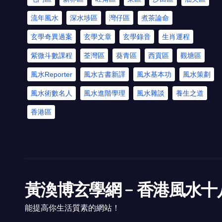
流年風水
深水埗區
灣仔區
煮茶論命
玄學奇異過案
玄學文章
玄學錄音
生肖運程
紫微斗數課程
荃灣區
葵青區
西貢區
觀塘區
風水Reporter
風水古書新譯
風水基本功
風水策劃
風水術數名人
風水進階學理
風水雜談
養生之道
香港區
黃渙博玄學網﹣香港風水十
能提高你生活質素的網站！