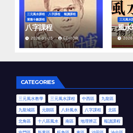
三元風水課程
八字課程
報讀課程
紫微斗數課程
三元風水
八字課程
風水
2026-03-25
EDITOR
2026
CATEGORIES
三元風水教學
三元風水課程
中西區
九龍區
九龍城區
元朗區
八卦風水
八字課程
北區
北角區
十八區風水
南區
地理辨正
報讀課程
屯門區
新界區
旺角區
東區
沙田區
油尖區