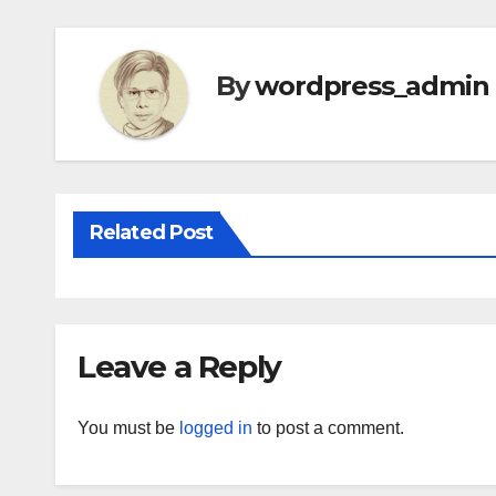
By
wordpress_admin
Related Post
Leave a Reply
You must be
logged in
to post a comment.