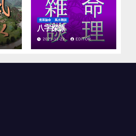
煮茶論命
風水雜談
八字探源
2021-11-22
EDITOR