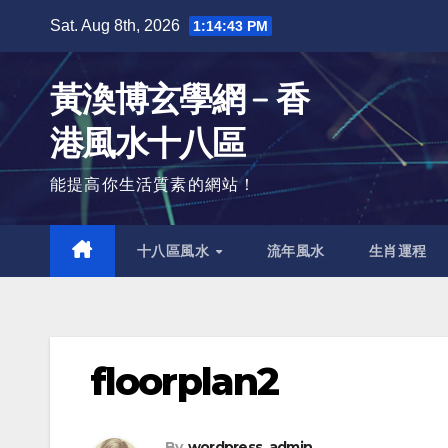
Skip
Sat. Aug 8th, 2026
1:14:44 PM
to
content
黃渙博玄學網﹣香
港風水十八區
能提高你生活質素的網站！
十八區風水
流年風水
生肖運程
floorplan2
By
wordpress_admin