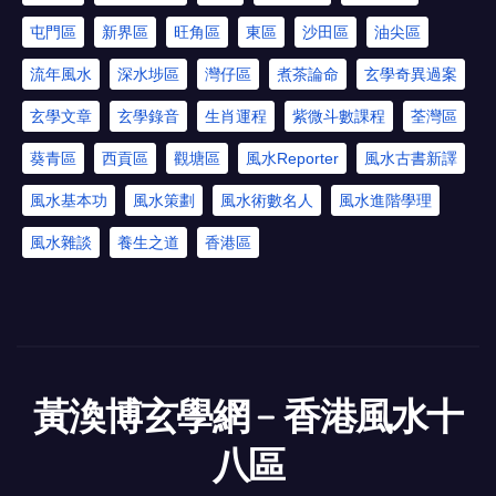
屯門區
新界區
旺角區
東區
沙田區
油尖區
流年風水
深水埗區
灣仔區
煮茶論命
玄學奇異過案
玄學文章
玄學錄音
生肖運程
紫微斗數課程
荃灣區
葵青區
西貢區
觀塘區
風水Reporter
風水古書新譯
風水基本功
風水策劃
風水術數名人
風水進階學理
風水雜談
養生之道
香港區
黃渙博玄學網﹣香港風水十
八區