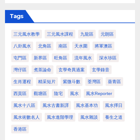
Tags
三元風水教學
三元風水課程
九龍區
元朗區
八卦風水
北角區
南區
天水圍
將軍澳區
屯門區
新界區
旺角區
流年風水
深水埗區
灣仔區
煮茶論命
玄學奇異過案
玄學錄音
生肖運程
精采短片
紫微斗數
荃灣區
葵青區
西貢區
觀塘區
陰宅
風水
風水Reporter
風水十八區
風水古書新譯
風水基本功
風水擇日
風水術數名人
風水進階學理
風水雜談
養生之道
香港區