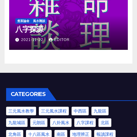
煮茶論命
風水雜談
八字探源
2021-11-22
EDITOR
CATEGORIES
三元風水教學
三元風水課程
中西區
九龍區
九龍城區
元朗區
八卦風水
八字課程
北區
北角區
十八區風水
南區
地理辨正
報讀課程