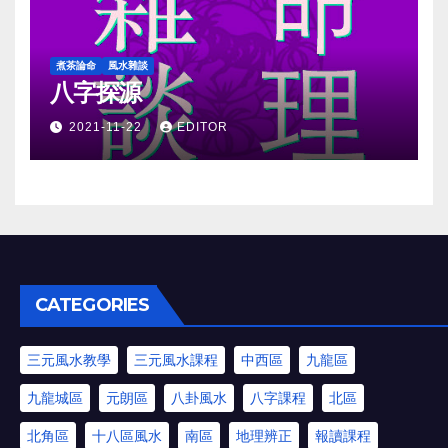
煮茶論命
風水雜談
八字探源
2021-11-22
EDITOR
CATEGORIES
三元風水教學
三元風水課程
中西區
九龍區
九龍城區
元朗區
八卦風水
八字課程
北區
北角區
十八區風水
南區
地理辨正
報讀課程