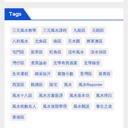
Tags
三元風水教學
三元風水課程
九龍區
元朗區
八卦風水
北角區
南區
天水圍
將軍澳區
屯門區
新界區
旺角區
流年風水
深水埗區
灣仔區
煮茶論命
玄學奇異過案
玄學錄音
生肖運程
精采短片
紫微斗數
荃灣區
葵青區
西貢區
觀塘區
陰宅
風水
風水Reporter
風水十八區
風水古書新譯
風水基本功
風水擇日
風水術數名人
風水進階學理
風水雜談
養生之道
香港區