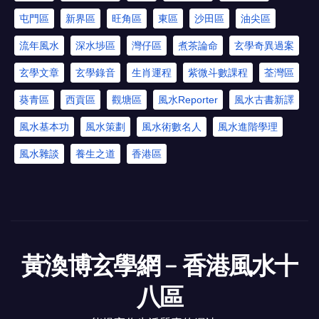
屯門區
新界區
旺角區
東區
沙田區
油尖區
流年風水
深水埗區
灣仔區
煮茶論命
玄學奇異過案
玄學文章
玄學錄音
生肖運程
紫微斗數課程
荃灣區
葵青區
西貢區
觀塘區
風水Reporter
風水古書新譯
風水基本功
風水策劃
風水術數名人
風水進階學理
風水雜談
養生之道
香港區
黃渙博玄學網﹣香港風水十
八區