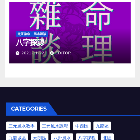
煮茶論命
風水雜談
八字探源
2021-11-22
EDITOR
CATEGORIES
三元風水教學
三元風水課程
中西區
九龍區
九龍城區
元朗區
八卦風水
八字課程
北區