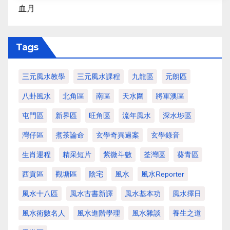
血月
Tags
三元風水教學
三元風水課程
九龍區
元朗區
八卦風水
北角區
南區
天水圍
將軍澳區
屯門區
新界區
旺角區
流年風水
深水埗區
灣仔區
煮茶論命
玄學奇異過案
玄學錄音
生肖運程
精采短片
紫微斗數
荃灣區
葵青區
西貢區
觀塘區
陰宅
風水
風水Reporter
風水十八區
風水古書新譯
風水基本功
風水擇日
風水術數名人
風水進階學理
風水雜談
養生之道