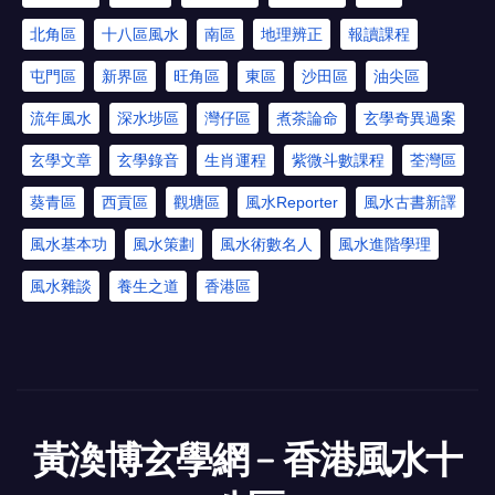
北角區
十八區風水
南區
地理辨正
報讀課程
屯門區
新界區
旺角區
東區
沙田區
油尖區
流年風水
深水埗區
灣仔區
煮茶論命
玄學奇異過案
玄學文章
玄學錄音
生肖運程
紫微斗數課程
荃灣區
葵青區
西貢區
觀塘區
風水Reporter
風水古書新譯
風水基本功
風水策劃
風水術數名人
風水進階學理
風水雜談
養生之道
香港區
黃渙博玄學網﹣香港風水十