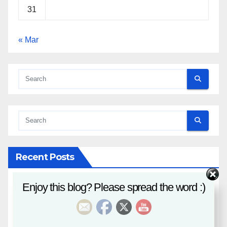
31
« Mar
Recent Posts
Enjoy this blog? Please spread the word :)
八字課程
風水班招生