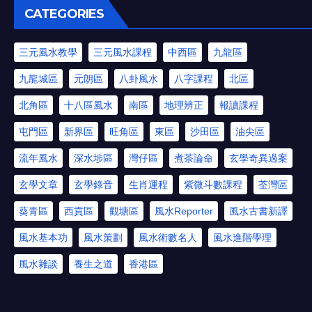
CATEGORIES
三元風水教學
三元風水課程
中西區
九龍區
九龍城區
元朗區
八卦風水
八字課程
北區
北角區
十八區風水
南區
地理辨正
報讀課程
屯門區
新界區
旺角區
東區
沙田區
油尖區
流年風水
深水埗區
灣仔區
煮茶論命
玄學奇異過案
玄學文章
玄學錄音
生肖運程
紫微斗數課程
荃灣區
葵青區
西貢區
觀塘區
風水Reporter
風水古書新譯
風水基本功
風水策劃
風水術數名人
風水進階學理
風水雜談
養生之道
香港區