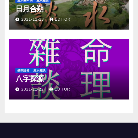
風水基本功
風水雜談
日月合朔
2021-12-23
EDITOR
煮茶論命
風水雜談
八字探源
2021-11-22
EDITOR