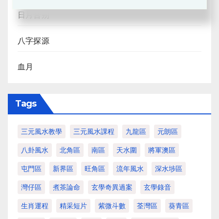
日月合朔
八字探源
血月
Tags
三元風水教學
三元風水課程
九龍區
元朗區
八卦風水
北角區
南區
天水圍
將軍澳區
屯門區
新界區
旺角區
流年風水
深水埗區
灣仔區
煮茶論命
玄學奇異過案
玄學錄音
生肖運程
精采短片
紫微斗數
荃灣區
葵青區