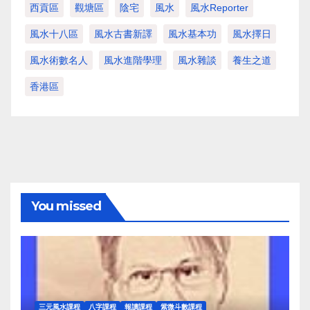
西貢區
觀塘區
陰宅
風水
風水Reporter
風水十八區
風水古書新譯
風水基本功
風水擇日
風水術數名人
風水進階學理
風水雜談
養生之道
香港區
You missed
三元風水課程
八字課程
報讀課程
紫微斗數課程