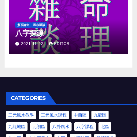
煮茶論命
風水雜談
八字探源
2021-11-22
EDITOR
CATEGORIES
三元風水教學
三元風水課程
中西區
九龍區
九龍城區
元朗區
八卦風水
八字課程
北區