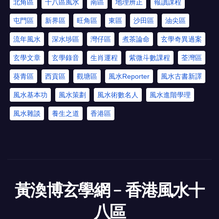
北角區
十八區風水
南區
地理辨正
報讀課程
屯門區
新界區
旺角區
東區
沙田區
油尖區
流年風水
深水埗區
灣仔區
煮茶論命
玄學奇異過案
玄學文章
玄學錄音
生肖運程
紫微斗數課程
荃灣區
葵青區
西貢區
觀塘區
風水Reporter
風水古書新譯
風水基本功
風水策劃
風水術數名人
風水進階學理
風水雜談
養生之道
香港區
黃渙博玄學網﹣香港風水十
八區