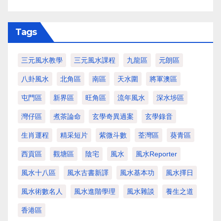
Tags
三元風水教學
三元風水課程
九龍區
元朗區
八卦風水
北角區
南區
天水圍
將軍澳區
屯門區
新界區
旺角區
流年風水
深水埗區
灣仔區
煮茶論命
玄學奇異過案
玄學錄音
生肖運程
精采短片
紫微斗數
荃灣區
葵青區
西貢區
觀塘區
陰宅
風水
風水Reporter
風水十八區
風水古書新譯
風水基本功
風水擇日
風水術數名人
風水進階學理
風水雜談
養生之道
香港區