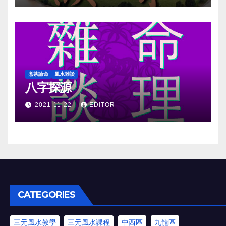
煮茶論命
風水雜談
八字探源
2021-11-22
EDITOR
CATEGORIES
三元風水教學
三元風水課程
中西區
九龍區