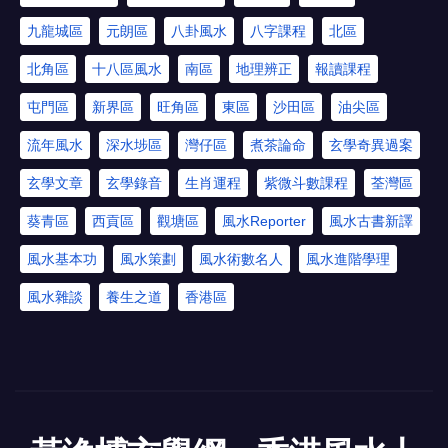
九龍城區
元朗區
八卦風水
八字課程
北區
北角區
十八區風水
南區
地理辨正
報讀課程
屯門區
新界區
旺角區
東區
沙田區
油尖區
流年風水
深水埗區
灣仔區
煮茶論命
玄學奇異過案
玄學文章
玄學錄音
生肖運程
紫微斗數課程
荃灣區
葵青區
西貢區
觀塘區
風水Reporter
風水古書新譯
風水基本功
風水策劃
風水術數名人
風水進階學理
風水雜談
養生之道
香港區