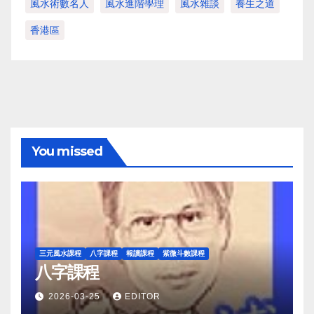
風水術數名人
風水進階學理
風水雜談
養生之道
香港區
You missed
三元風水課程
八字課程
報讀課程
紫微斗數課程
八字課程
2026-03-25
EDITOR