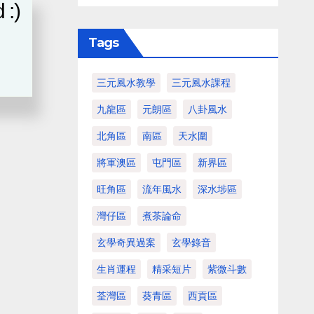
 :)
Tags
三元風水教學
三元風水課程
九龍區
元朗區
八卦風水
北角區
南區
天水圍
將軍澳區
屯門區
新界區
旺角區
流年風水
深水埗區
灣仔區
煮茶論命
玄學奇異過案
玄學錄音
生肖運程
精采短片
紫微斗數
荃灣區
葵青區
西貢區