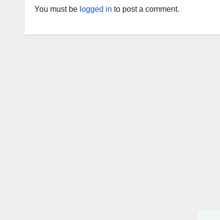
You must be
logged in
to post a comment.