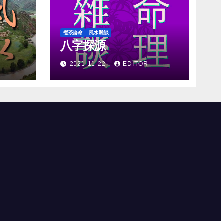
煮茶論命
風水雜談
八字探源
2021-11-22
EDITOR