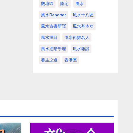
觀塘區
陰宅
風水
風水Reporter
風水十八區
風水古書新譯
風水基本功
風水擇日
風水術數名人
風水進階學理
風水雜談
養生之道
香港區