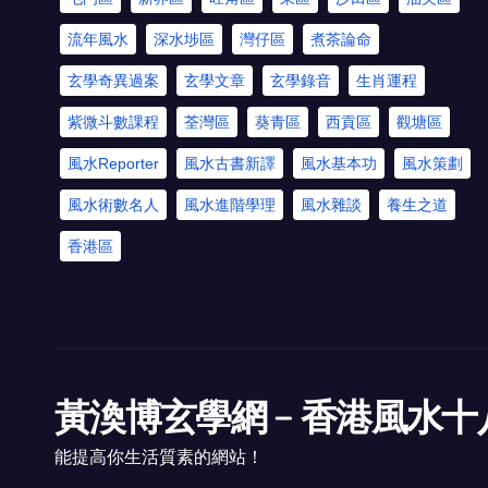
流年風水
深水埗區
灣仔區
煮茶論命
玄學奇異過案
玄學文章
玄學錄音
生肖運程
紫微斗數課程
荃灣區
葵青區
西貢區
觀塘區
風水Reporter
風水古書新譯
風水基本功
風水策劃
風水術數名人
風水進階學理
風水雜談
養生之道
香港區
黃渙博玄學網﹣香港風水十
能提高你生活質素的網站！