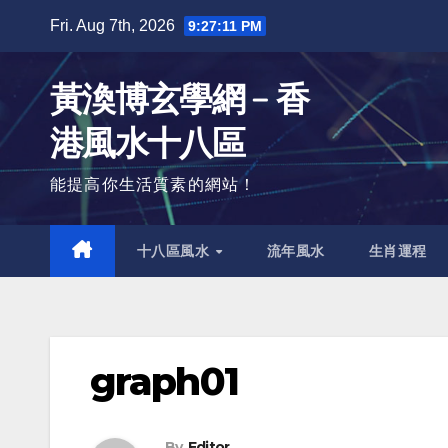
Skip
Fri. Aug 7th, 2026
9:27:12 PM
to
content
黃渙博玄學網﹣香
港風水十八區
能提高你生活質素的網站！
十八區風水
流年風水
生肖運程
graph01
By
Editor