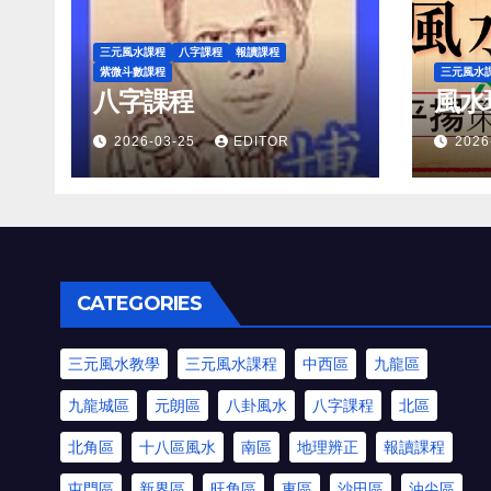
三元風水課程
八字課程
報讀課程
紫微斗數課程
三元風水
八字課程
風水
2026-03-25
EDITOR
2026
CATEGORIES
三元風水教學
三元風水課程
中西區
九龍區
九龍城區
元朗區
八卦風水
八字課程
北區
北角區
十八區風水
南區
地理辨正
報讀課程
屯門區
新界區
旺角區
東區
沙田區
油尖區