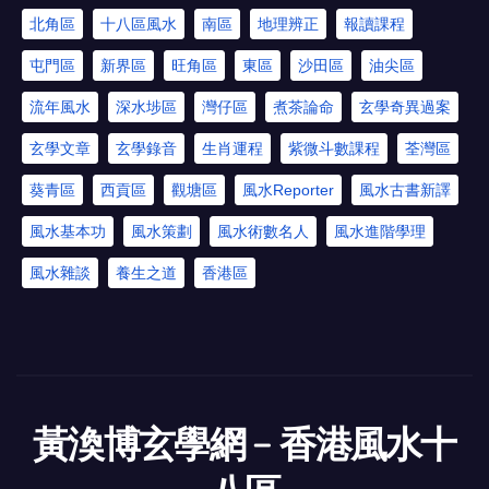
北角區
十八區風水
南區
地理辨正
報讀課程
屯門區
新界區
旺角區
東區
沙田區
油尖區
流年風水
深水埗區
灣仔區
煮茶論命
玄學奇異過案
玄學文章
玄學錄音
生肖運程
紫微斗數課程
荃灣區
葵青區
西貢區
觀塘區
風水Reporter
風水古書新譯
風水基本功
風水策劃
風水術數名人
風水進階學理
風水雜談
養生之道
香港區
黃渙博玄學網﹣香港風水十