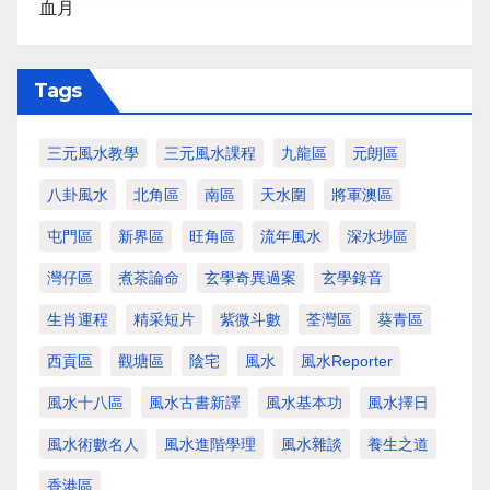
血月
Tags
三元風水教學
三元風水課程
九龍區
元朗區
八卦風水
北角區
南區
天水圍
將軍澳區
屯門區
新界區
旺角區
流年風水
深水埗區
灣仔區
煮茶論命
玄學奇異過案
玄學錄音
生肖運程
精采短片
紫微斗數
荃灣區
葵青區
西貢區
觀塘區
陰宅
風水
風水Reporter
風水十八區
風水古書新譯
風水基本功
風水擇日
風水術數名人
風水進階學理
風水雜談
養生之道
香港區