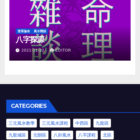
煮茶論命
風水雜談
八字探源
2021-11-22
EDITOR
CATEGORIES
三元風水教學
三元風水課程
中西區
九龍區
九龍城區
元朗區
八卦風水
八字課程
北區