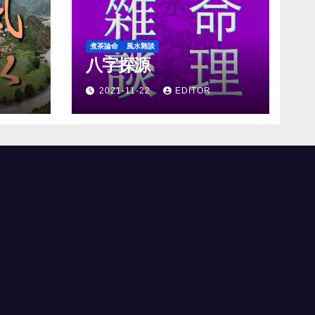
煮茶論命
風水雜談
八字探源
2021-11-22
EDITOR