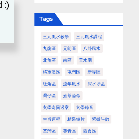
 :)
Tags
三元風水教學
三元風水課程
九龍區
元朗區
八卦風水
北角區
南區
天水圍
將軍澳區
屯門區
新界區
旺角區
流年風水
深水埗區
灣仔區
煮茶論命
玄學奇異過案
玄學錄音
生肖運程
精采短片
紫微斗數
荃灣區
葵青區
西貢區