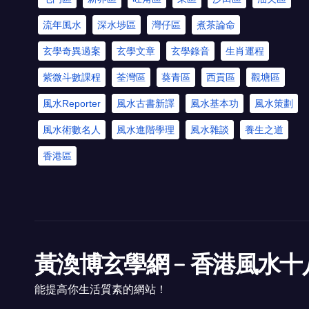
流年風水
深水埗區
灣仔區
煮茶論命
玄學奇異過案
玄學文章
玄學錄音
生肖運程
紫微斗數課程
荃灣區
葵青區
西貢區
觀塘區
風水Reporter
風水古書新譯
風水基本功
風水策劃
風水術數名人
風水進階學理
風水雜談
養生之道
香港區
黃渙博玄學網﹣香港風水十
能提高你生活質素的網站！