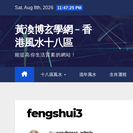
Skip
Sat. Aug 8th, 2026
11:47:26 PM
to
content
黃渙博玄學網﹣香
港風水十八區
能提高你生活質素的網站！
十八區風水
流年風水
生肖運程
fengshui3
By
wordpress_admin