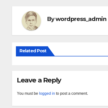
By
wordpress_admin
Related Post
Leave a Reply
You must be
logged in
to post a comment.