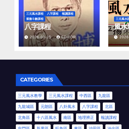
三元風水課程
八字課程
報讀課程
紫微斗數課程
三元風水
八字課程
風水
2026-03-25
EDITOR
2026
CATEGORIES
三元風水教學
三元風水課程
中西區
九龍區
九龍城區
元朗區
八卦風水
八字課程
北區
北角區
十八區風水
南區
地理辨正
報讀課程
屯門區
新界區
旺角區
東區
沙田區
油尖區