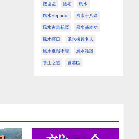
觀塘區
陰宅
風水
風水Reporter
風水十八區
風水古書新譯
風水基本功
風水擇日
風水術數名人
風水進階學理
風水雜談
養生之道
香港區