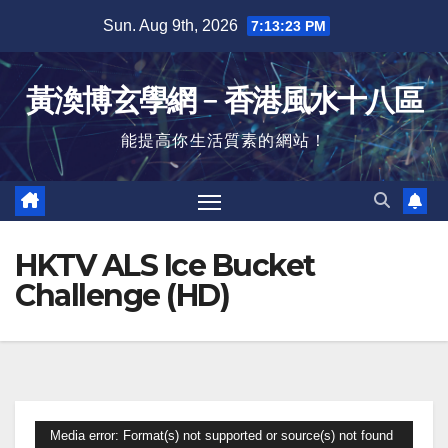
Skip
Sun. Aug 9th, 2026
7:13:24 PM
to
content
黃渙博玄學網﹣香港風水十八區
能提高你生活質素的網站！
HKTV ALS Ice Bucket
Challenge (HD)
Video
Media error: Format(s) not supported or source(s) not found