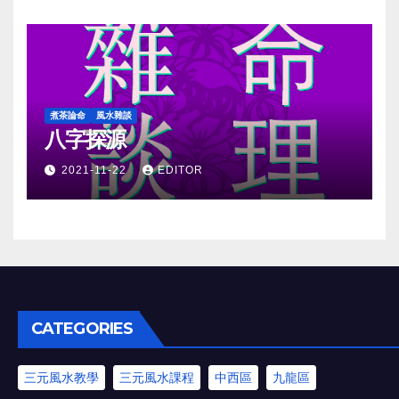
煮茶論命
風水雜談
八字探源
2021-11-22
EDITOR
CATEGORIES
三元風水教學
三元風水課程
中西區
九龍區