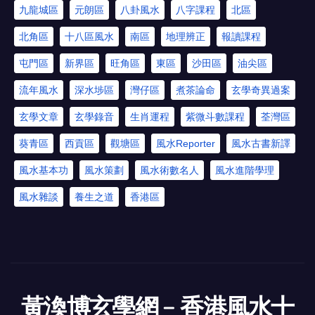
九龍城區
元朗區
八卦風水
八字課程
北區
北角區
十八區風水
南區
地理辨正
報讀課程
屯門區
新界區
旺角區
東區
沙田區
油尖區
流年風水
深水埗區
灣仔區
煮茶論命
玄學奇異過案
玄學文章
玄學錄音
生肖運程
紫微斗數課程
荃灣區
葵青區
西貢區
觀塘區
風水Reporter
風水古書新譯
風水基本功
風水策劃
風水術數名人
風水進階學理
風水雜談
養生之道
香港區
黃渙博玄學網﹣香港風水十