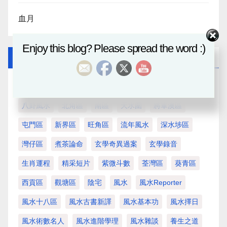
血月
Enjoy this blog? Please spread the word :)
Tags
三元風水教學
三元風水課程
九龍區
元朗區
八卦風水
北角區
南區
天水圍
將軍澳區
屯門區
新界區
旺角區
流年風水
深水埗區
灣仔區
煮茶論命
玄學奇異過案
玄學錄音
生肖運程
精采短片
紫微斗數
荃灣區
葵青區
西貢區
觀塘區
陰宅
風水
風水Reporter
風水十八區
風水古書新譯
風水基本功
風水擇日
風水術數名人
風水進階學理
風水雜談
養生之道