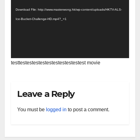
Player
Download File: http://www.masterwong.hk/wp-content/uploads/HKTV-ALS-
Ice-Bucket-Challenge-HD.mp4?_=1
testtestestestestestestestestestest movie
Leave a Reply
You must be
logged in
to post a comment.