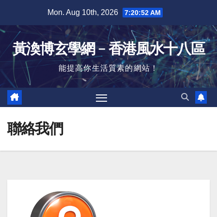
Skip
Mon. Aug 10th, 2026
7:20:53 AM
to
content
黃渙博玄學網﹣香港風水十八區
能提高你生活質素的網站！
聯絡我們