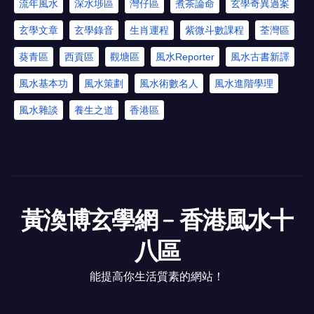
流年風水
深水埗區
灣仔區
煮茶論命
玄學奇異過案
玄學文章
玄學錄音
生肖運程
紫微斗數課程
荃灣區
葵青區
西貢區
觀塘區
風水Reporter
風水古書新譯
風水基本功
風水策劃
風水術數名人
風水進階學理
風水雜談
養生之道
香港區
黃渙博玄學網﹣香港風水十
八區
能提高你生活質素的網站！