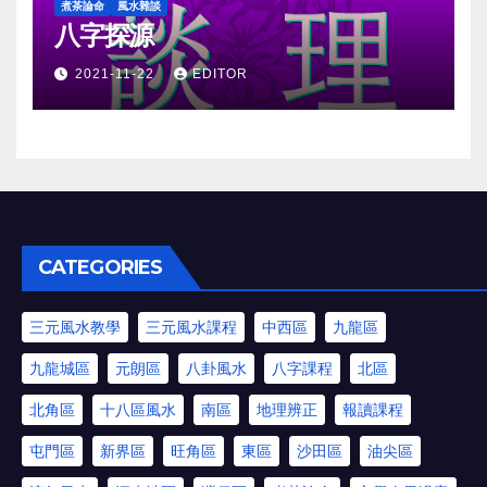
煮茶論命
風水雜談
八字探源
2021-11-22
EDITOR
CATEGORIES
三元風水教學
三元風水課程
中西區
九龍區
九龍城區
元朗區
八卦風水
八字課程
北區
北角區
十八區風水
南區
地理辨正
報讀課程
屯門區
新界區
旺角區
東區
沙田區
油尖區