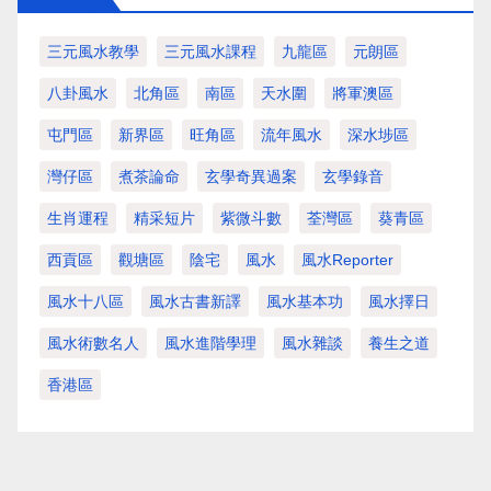
三元風水教學
三元風水課程
九龍區
元朗區
八卦風水
北角區
南區
天水圍
將軍澳區
屯門區
新界區
旺角區
流年風水
深水埗區
灣仔區
煮茶論命
玄學奇異過案
玄學錄音
生肖運程
精采短片
紫微斗數
荃灣區
葵青區
西貢區
觀塘區
陰宅
風水
風水Reporter
風水十八區
風水古書新譯
風水基本功
風水擇日
風水術數名人
風水進階學理
風水雜談
養生之道
香港區