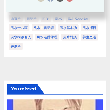
生肖運程
精采短片
紫微斗數
荃灣區
葵青區
西貢區
觀塘區
陰宅
風水
風水Reporter
風水十八區
風水古書新譯
風水基本功
風水擇日
風水術數名人
風水進階學理
風水雜談
養生之道
香港區
You missed