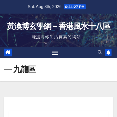
Skip
Sat. Aug 8th, 2026
6:44:28 PM
to
content
黃渙博玄學網﹣香港風水十八區
能提高你生活質素的網站！
— 九龍區