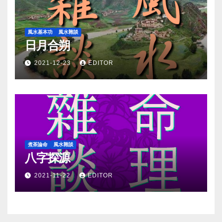
風水基本功
風水雜談
日月合朔
2021-12-23
EDITOR
煮茶論命
風水雜談
八字探源
2021-11-22
EDITOR