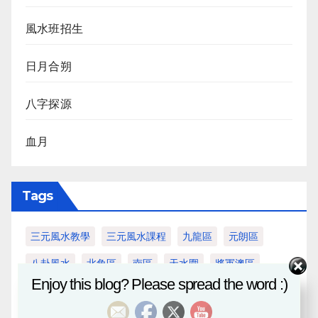
風水班招生
日月合朔
八字探源
血月
Tags
三元風水教學
三元風水課程
九龍區
元朗區
八卦風水
北角區
南區
天水圍
將軍澳區
Enjoy this blog? Please spread the word :)
屯門區
新界區
旺角區
流年風水
深水埗區
灣仔區
煮茶論命
玄學奇異過案
玄學錄音