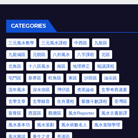
CATEGORIES
三元風水教學
三元風水課程
中西區
九龍區
九龍城區
元朗區
八卦風水
八字課程
北區
北角區
十八區風水
南區
地理辨正
報讀課程
屯門區
新界區
旺角區
東區
沙田區
油尖區
流年風水
深水埗區
灣仔區
煮茶論命
玄學奇異過案
玄學文章
玄學錄音
生肖運程
紫微斗數課程
荃灣區
葵青區
西貢區
觀塘區
風水Reporter
風水古書新譯
風水基本功
風水策劃
風水術數名人
風水進階學理
風水雜談
養生之道
香港區