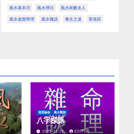
風水基本功
風水擇日
風水術數名人
風水進階學理
風水雜談
養生之道
香港區
煮茶論命
風水雜談
八字探源
2021-11-22
EDITOR