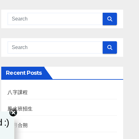
Recent Posts
八字課程
風水班招生
 :)
日月合朔