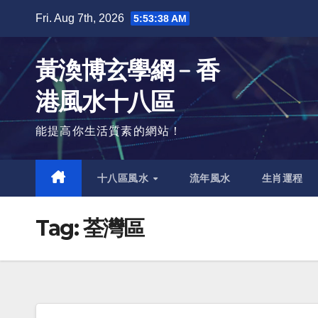
Skip
Fri. Aug 7th, 2026
5:53:38 AM
to
content
黃渙博玄學網﹣香
港風水十八區
能提高你生活質素的網站！
十八區風水
流年風水
生肖運程
Tag:
荃灣區