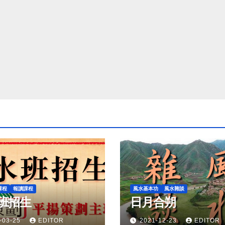
課程
報讀課程
風水基本功
風水雜談
班招生
日月合朔
-03-25
EDITOR
2021-12-23
EDITOR