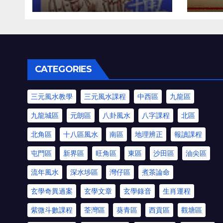
CATEGORIES
三元風水教學
三元風水課程
中西區
九龍區
九龍城區
元朗區
八卦風水
八字課程
北區
北角區
十八區風水
南區
地理辨正
報讀課程
屯門區
新界區
旺角區
東區
沙田區
油尖區
流年風水
深水埗區
灣仔區
煮茶論命
玄學奇異過案
玄學文章
玄學錄音
生肖運程
紫微斗數課程
荃灣區
葵青區
西貢區
觀塘區