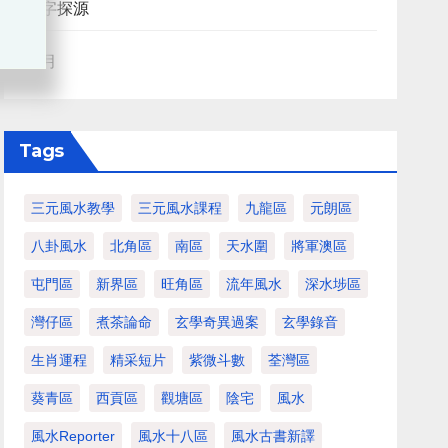
八字探源
血月
Tags
三元風水教學
三元風水課程
九龍區
元朗區
八卦風水
北角區
南區
天水圍
將軍澳區
屯門區
新界區
旺角區
流年風水
深水埗區
灣仔區
煮茶論命
玄學奇異過案
玄學錄音
生肖運程
精采短片
紫微斗數
荃灣區
葵青區
西貢區
觀塘區
陰宅
風水
風水Reporter
風水十八區
風水古書新譯