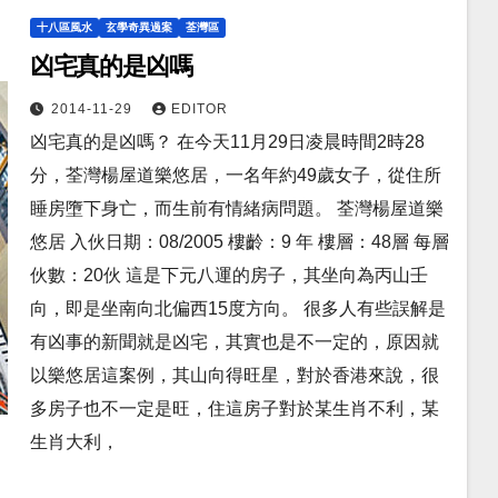
十八區風水
玄學奇異過案
荃灣區
凶宅真的是凶嗎
2014-11-29
EDITOR
凶宅真的是凶嗎？ 在今天11月29日凌晨時間2時28
分，荃灣楊屋道樂悠居，一名年約49歲女子，從住所
睡房墮下身亡，而生前有情緒病問題。 荃灣楊屋道樂
悠居 入伙日期：08/2005 樓齡：9 年 樓層：48層 每層
伙數：20伙 這是下元八運的房子，其坐向為丙山壬
向，即是坐南向北偏西15度方向。 很多人有些誤解是
有凶事的新聞就是凶宅，其實也是不一定的，原因就
以樂悠居這案例，其山向得旺星，對於香港來說，很
多房子也不一定是旺，住這房子對於某生肖不利，某
生肖大利，