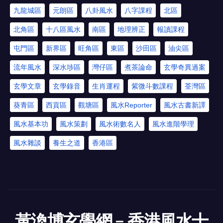
九龍城區
元朗區
八卦風水
八字課程
北區
北角區
十八區風水
南區
地理辨正
報讀課程
屯門區
新界區
旺角區
東區
沙田區
油尖區
流年風水
深水埗區
灣仔區
煮茶論命
玄學奇異過案
玄學文章
玄學錄音
生肖運程
紫微斗數課程
荃灣區
葵青區
西貢區
觀塘區
風水Reporter
風水古書新譯
風水基本功
風水策劃
風水術數名人
風水進階學理
風水雜談
養生之道
香港區
黃渙博玄學網﹣香港風水十