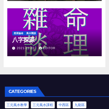
煮茶論命
風水雜談
八字探源
2021-11-22
EDITOR
CATEGORIES
三元風水教學
三元風水課程
中西區
九龍區