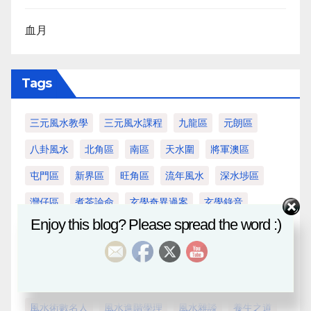
血月
Tags
三元風水教學
三元風水課程
九龍區
元朗區
八卦風水
北角區
南區
天水圍
將軍澳區
屯門區
新界區
旺角區
流年風水
深水埗區
灣仔區
煮茶論命
玄學奇異過案
玄學錄音
Enjoy this blog? Please spread the word :)
生肖運程
精采短片
紫微斗數
荃灣區
葵青區
西貢區
觀塘區
陰宅
風水
風水Reporter
風水十八區
風水古書新譯
風水基本功
風水擇日
風水術數名人
風水進階學理
風水雜談
養生之道