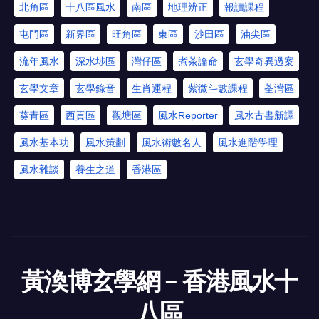
北角區
十八區風水
南區
地理辨正
報讀課程
屯門區
新界區
旺角區
東區
沙田區
油尖區
流年風水
深水埗區
灣仔區
煮茶論命
玄學奇異過案
玄學文章
玄學錄音
生肖運程
紫微斗數課程
荃灣區
葵青區
西貢區
觀塘區
風水Reporter
風水古書新譯
風水基本功
風水策劃
風水術數名人
風水進階學理
風水雜談
養生之道
香港區
黃渙博玄學網﹣香港風水十
八區