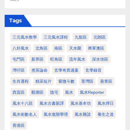
Tags
三元風水教學
三元風水課程
九龍區
元朗區
八卦風水
北角區
南區
天水圍
將軍澳區
屯門區
新界區
旺角區
流年風水
深水埗區
灣仔區
煮茶論命
玄學奇異過案
玄學錄音
生肖運程
精采短片
紫微斗數
荃灣區
葵青區
西貢區
觀塘區
陰宅
風水
風水Reporter
風水十八區
風水古書新譯
風水基本功
風水擇日
風水術數名人
風水進階學理
風水雜談
養生之道
香港區