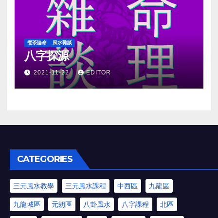
煮茶論命
風水雜談
八字探源
2021-11-22
EDITOR
CATEGORIES
三元風水教學
三元風水課程
中西區
九龍區
九龍城區
元朗區
八卦風水
八字課程
北區