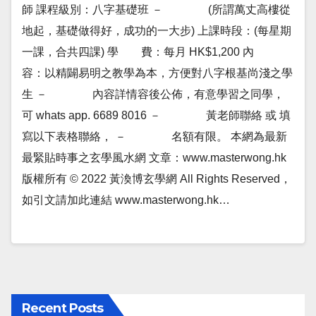
師 課程級別：八字基礎班 － (所謂萬丈高樓從
地起，基礎做得好，成功的一大步) 上課時段：(每星期
一課，合共四課) 學 費：每月 HK$1,200 內
容：以精闢易明之教學為本，方便對八字根基尚淺之學
生 － 內容詳情容後公佈，有意學習之同學，
可 whats app. 6689 8016 － 黃老師聯絡 或 填
寫以下表格聯絡， － 名額有限。 本網為最新
最緊貼時事之玄學風水網 文章：www.masterwong.hk
版權所有 © 2022 黃渙博玄學網 All Rights Reserved，
如引文請加此連結 www.masterwong.hk…
Recent Posts