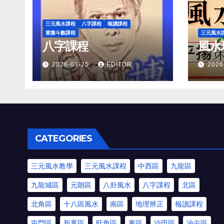
三元風水課程
八字課程
報讀課程
紫微斗數課程
三元風水
八字課程
風水
2026-03-25
EDITOR
2026
CATEGORIES
三元風水教學
三元風水課程
中西區
九龍區
九龍城區
元朗區
八卦風水
八字課程
北區
北角區
十八區風水
南區
地理辨正
報讀課程
屯門區
新界區
旺角區
東區
沙田區
油尖區