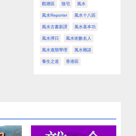
觀塘區
陰宅
風水
風水Reporter
風水十八區
風水古書新譯
風水基本功
風水擇日
風水術數名人
風水進階學理
風水雜談
養生之道
香港區