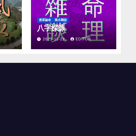
煮茶論命
風水雜談
八字探源
2021-11-22
EDITOR