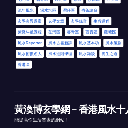
流年風水
深水埗區
灣仔區
煮茶論命
玄學奇異過案
玄學文章
玄學錄音
生肖運程
紫微斗數課程
荃灣區
葵青區
西貢區
觀塘區
風水Reporter
風水古書新譯
風水基本功
風水策劃
風水術數名人
風水進階學理
風水雜談
養生之道
香港區
黃渙博玄學網﹣香港風水十
能提高你生活質素的網站！