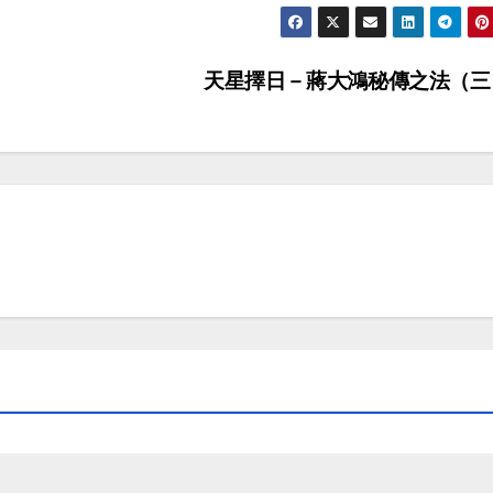
天星擇日－蔣大鴻秘傳之法（