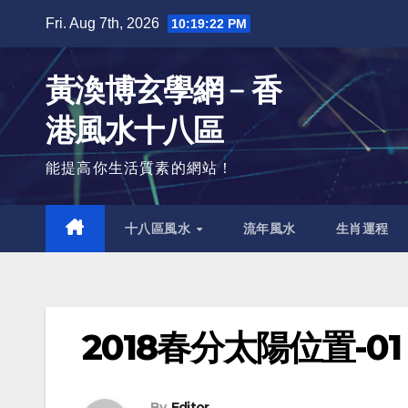
Skip
Fri. Aug 7th, 2026
10:19:23 PM
to
content
黃渙博玄學網﹣香
港風水十八區
能提高你生活質素的網站！
十八區風水
流年風水
生肖運程
2018春分太陽位置-01
By
Editor