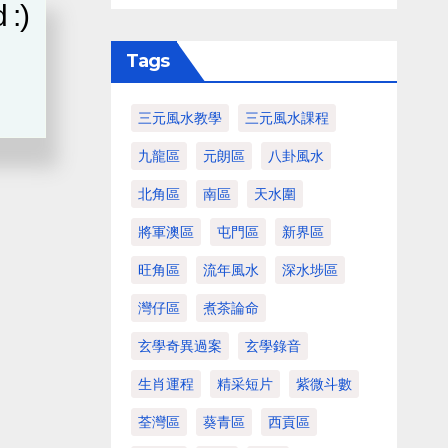
 :)
Tags
三元風水教學
三元風水課程
九龍區
元朗區
八卦風水
北角區
南區
天水圍
將軍澳區
屯門區
新界區
旺角區
流年風水
深水埗區
灣仔區
煮茶論命
玄學奇異過案
玄學錄音
生肖運程
精采短片
紫微斗數
荃灣區
葵青區
西貢區